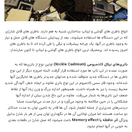
انواع باطری های گوشی و لپتاپ ساختاری شبیه به هم دارند. باطری های قابل شارژی
که در این دستگاه ها استفاده میشوند، بعد از پیدایش دستگاه های قابل حمل و نیاز
به وجود باطری در آنها، یک چرخه پیشرفت و ترقی را طی کرده اند تا به باطری های
امروز رسیده اند. پرمصرف ترین انواع باطری های گوشی و لپتاپ تا کنون عبارتنداز:
باتری‌های نیکل کادمیومی ‌(Nickle Cadmium)
اولین نوع از باتری‌ها که به
صورت عمده در لپ تاپ ها مورد استفاده قرار گرفت. البته امروزه دیگر از این نوع
باطری ها در دستگاه جدید متوقف شده و مدلهای جدیدتر باطری ها جایگزین آنها
شده‌اند. وجود فلز سمی‌ کادمیوم در این نوع باتری علاوه بر ایجاد خطر، آلودگی شدید
محیط زیست را نیز به همراه داشت. همینطور اندازه بزرگ و وزن زیاد آنها از نقاط
ضعف این باتری‌ها به شمار می‌رفت. علاوه بر این داغ شدن بیش از اندازه آنها
مشکلاتی را در حین مکالمه به وجود می‌آورد و در دراز مدت می‌توانست منشا
دردسرهای جدی‌تری از جمله انفجار شود. آن ها قادر به تامین توان به مدت حداکثر
دو ساعت هستند اما میزان توانایی آن ها در نگهداری توان پس از هر بار شارژ بدلیل
ویژگی
اثر حافظه یا Memory effect
باعث میشود که عمل شارژ در دفعات بعدی
به خوبى در آنها انجام نشود.