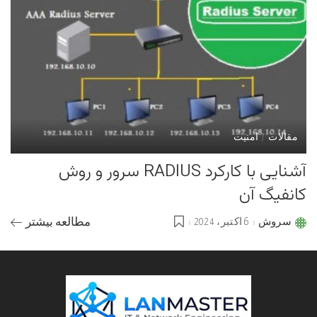
مقالات
امنیت
آشنایی با کارکرد RADIUS سرور و روش
کانفیگ آن
سروش
6 اکتبر، 2024
مطالعه بیشتر
Posted
by