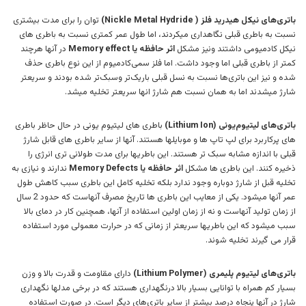
باتری‌های نیکل هیدرید فلز ( Nickle Metal Hydride)
توان را برای مدت بیشتری
نسبت به باطری قبلی نگاهداری میکردند، اما طول عمر کمتری نسبت به باطری های
نیکل کادمیومی داشتند ونیز مشکل
اثر حافظه یا Memory effect
در آنها هرچند
کمتر از باطری قبلی اما وجود داشت. اما فلز سمی‌کادمیوم از این نوع باطری حذف
شده و نیز این باتری‌ها نسبت به نسل قبلی باریک‌تر وسبک‌تر شده بودند و سریعتر
شارژ میشدند اما به همان نسبت هم شارژ انها سریعتر تخلیه میشد.
باتری‌های لیتیوم‌یونی (Lithium Ion)
باطری های لیتیوم یونی در حال حاظر باطری
های پرکاربرد برای لپ تاپ ها و موبایلها هستند. آنها از سایر باطری های قابل شارژ
قبلی با اندازه مشابه سبک تر هستند. این باطریها برای مدت طولانی تری انرژی را
ذخیره کنند. این باطری ها مشکل
اثر حافظه یا Memory Defects
ندارند و نیازی به
تخلیه قبل از شارژ دوباره وجود ندارد بلکه تخلیه کامل این باطری سبب کاهش طول
عمر آنها میشود. یکی از معایب این باطری ها تاریخ مصرف آنهاست که حدود 2 سال
از زمان تولید آنهاست و نه از زمان اولین استفاده از آنها، همچنین کار در دمای بالا
سبب میشود که این باطریها سریعتر از زمانی که در حرارت معمولی مورد استفاده
قرار می گیرند تخلیه شوند.
باتری‌های لیتیوم پلیمری (Lithium Polymer)
دارای مقاومت و قدرت بالا و وزن
بسیار کم همراه با توانایی بسیار بالا درنگهداری هستند که در برخی مدلها نگهداری
شارژ در آنها پنجاه درصد بیشتر از سایر باتری‌های دیگر است. در صورت استفاده