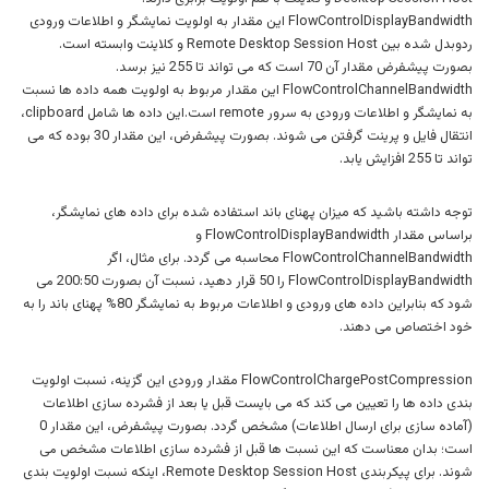
FlowControlDisplayBandwidth این مقدار به اولویت نمایشگر و اطلاعات ورودی
ردوبدل شده بین Remote Desktop Session Host و کلاینت وابسته است.
بصورت پیشفرض مقدار آن 70 است که می تواند تا 255 نیز برسد.
FlowControlChannelBandwidth این مقدار مربوط به اولویت همه داده ها نسبت
به نمایشگر و اطلاعات ورودی به سرور remote است.این داده ها شامل clipboard،
انتقال فایل و پرینت گرفتن می شوند. بصورت پیشفرض، این مقدار 30 بوده که می
تواند تا 255 افزایش یابد.
توجه داشته باشید که میزان پهنای باند استفاده شده برای داده های نمایشگر،
براساس مقدار FlowControlDisplayBandwidth و
FlowControlChannelBandwidth محاسبه می گردد. برای مثال، اگر
FlowControlDisplayBandwidth را 50 قرار دهید، نسبت آن بصورت 200:50 می
شود که بنابراین داده های ورودی و اطلاعات مربوط به نمایشگر 80% پهنای باند را به
خود اختصاص می دهند.
FlowControlChargePostCompression مقدار ورودی این گزینه، نسبت اولویت
بندی داده ها را تعیین می کند که می بایست قبل یا بعد از فشرده سازی اطلاعات
(آماده سازی برای ارسال اطلاعات) مشخص گردد. بصورت پیشفرض، این مقدار 0
است؛ بدان معناست که این نسبت ها قبل از فشرده سازی اطلاعات مشخص می
شوند. برای پیکربندی Remote Desktop Session Host، اینکه نسبت اولویت بندی