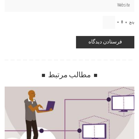
پنج
+
8
=
مطالب مرتبط