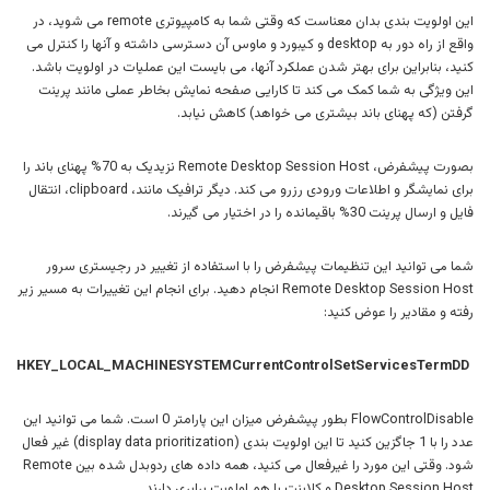
این اولویت بندی بدان معناست که وقتی شما به کامپیوتری remote می شوید، در
واقع از راه دور به desktop و کیبورد و ماوس آن دسترسی داشته و آنها را کنترل می
کنید، بنابراین برای بهتر شدن عملکرد آنها، می بایست این عملیات در اولویت باشد.
این ویژگی به شما کمک می کند تا کارایی صفحه نمایش بخاطر عملی مانند پرینت
گرفتن (که پهنای باند بیشتری می خواهد) کاهش نیابد.
بصورت پیشفرض، Remote Desktop Session Host نزیدیک به 70% پهنای باند را
برای نمایشگر و اطلاعات ورودی رزرو می کند. دیگر ترافیک مانند، clipboard، انتقال
فایل و ارسال پرینت 30% باقیمانده را در اختیار می گیرند.
شما می توانید این تنظیمات پیشفرض را با استفاده از تغییر در رجیستری سرور
Remote Desktop Session Host انجام دهید. برای انجام این تغییرات به مسیر زیر
رفته و مقادیر را عوض کنید:
HKEY_LOCAL_MACHINESYSTEMCurrentControlSetServicesTermDD
FlowControlDisable بطور پیشفرض میزان این پارامتر 0 است. شما می توانید این
عدد را با 1 جاگزین کنید تا این اولویت بندی (display data prioritization) غیر فعال
شود. وقتی این مورد را غیرفعال می کنید، همه داده های ردوبدل شده بین Remote
Desktop Session Host و کلاینت با هم اولویت برابری دارند.