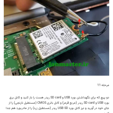
مرحله 11
دو پیچ که برای نگهداشتن بورد USB و SD card ریدر هست را باز کنید و کابل برق
بورد USB و SD card ریدر (مربع قرمز) و کابل باتری CMOS (مستطیل نارنجی) را از
جای خود در آورید و نیز کابل بورد USB SD ریدر (مستطیل زرد) را از مادربورد هم جدا