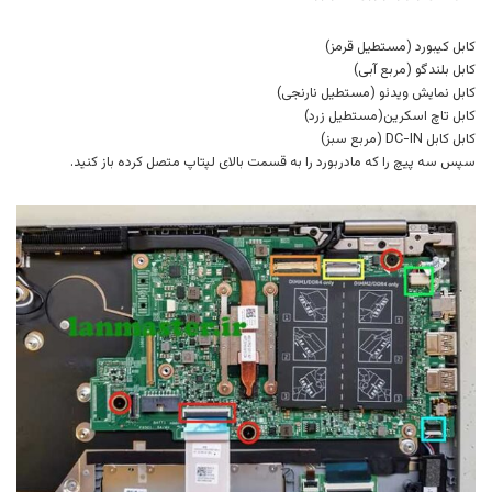
کابل کیبورد (مستطیل قرمز)
کابل بلندگو (مربع آبی)
کابل نمایش ویدئو (مستطیل نارنجی)
کابل تاچ اسکرین(مستطیل زرد)
کابل کابل DC-IN (مربع سبز)
سپس سه پیچ را که مادربورد را به قسمت بالای لپتاپ متصل کرده باز کنید.