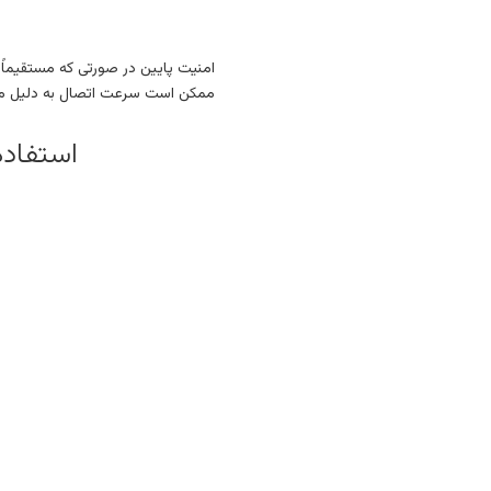
امنیت پایین در صورتی که مستقیماً به اینترنت متصل
ممکن است سرعت اتصال به دلیل مح
استفاده از Microsoft Work Folders برای دسترسی