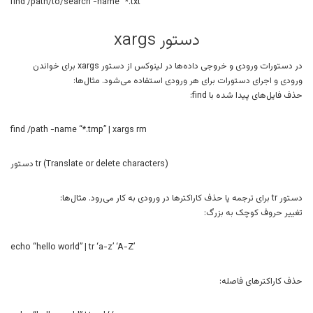
find /path/to/search -name “*.txt”
دستور xargs
در دستورات ورودی و خروجی داده‌ها در لینوکس از دستور xargs برای خواندن
ورودی و اجرای دستورات برای هر ورودی استفاده می‌شود. مثال‌ها:
حذف فایل‌های پیدا شده با find:
find /path -name “*.tmp” | xargs rm
دستور tr (Translate or delete characters)
دستور tr برای ترجمه یا حذف کاراکترها در ورودی به کار می‌رود. مثال‌ها:
تغییر حروف کوچک به بزرگ:
echo “hello world” | tr ‘a-z’ ‘A-Z’
حذف کاراکترهای فاصله: