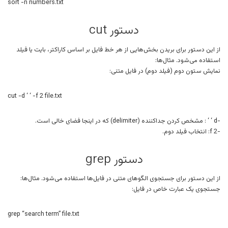
sort -n numbers.txt
دستور cut
از این دستور برای بریدن بخش‌هایی از هر خط فایل بر اساس کاراکتر، بایت یا فیلد
استفاده می‌شود. مثال‌ها:
نمایش ستون دوم (فیلد دوم) در فایل متنی:
cut -d ‘ ‘ -f 2 file.txt
-d ‘ ‘ : مشخص کردن جداکننده (delimiter) که در اینجا فضای خالی است.
-f 2: انتخاب فیلد دوم.
دستور grep
از این دستور برای جستجوی الگوهای متنی در فایل‌ها استفاده می‌شود. مثال‌ها:
جستجوی یک عبارت خاص در فایل:
grep “search term” file.txt