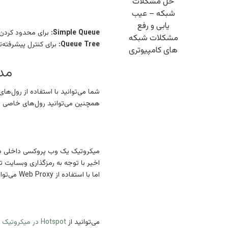
حل مشکلات
شبکه – عیب
یابی و رفع
Simple Queue:
برای محدود کردن پ
مشکلات شبکه
Queue Tree:
برای کنترل پیشرفته‌ت
های کامپیوتری
مدیری
شما می‌توانید با استفاده از رول‌ه
همچنین می‌توانید رول‌های خاصی بر اساس آدرس IP، MAC Address، پورت‌ه
اخیر با توجه به رمزگذاری وبسایت توسط پروتکل https استفاده از Web Proxy 
اما با استفاده از Web Proxy می‌توانید لیست سیاه از وب‌سایت‌های http ایجاد کرده و به صورت خودکار درخواست‌های آن‌ها را مسدود کنید.
می‌توانید از
Hotspot در میکروتیک
ب