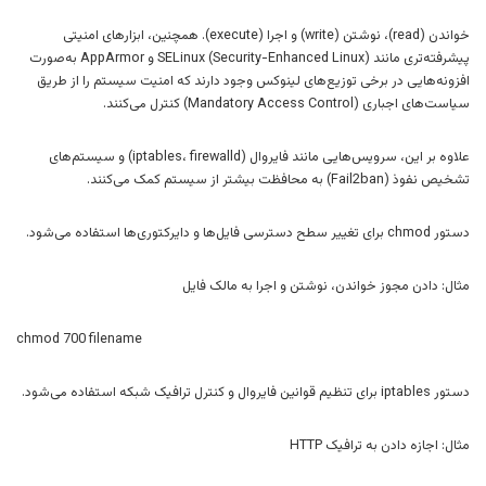
خواندن (read)، نوشتن (write) و اجرا (execute). همچنین، ابزارهای امنیتی
پیشرفته‌تری مانند SELinux (Security-Enhanced Linux) و AppArmor به‌صورت
افزونه‌هایی در برخی توزیع‌های لینوکس وجود دارند که امنیت سیستم را از طریق
سیاست‌های اجباری (Mandatory Access Control) کنترل می‌کنند.
علاوه بر این، سرویس‌هایی مانند فایروال (iptables، firewalld) و سیستم‌های
تشخیص نفوذ (Fail2ban) به محافظت بیشتر از سیستم کمک می‌کنند.
دستور chmod برای تغییر سطح دسترسی فایل‌ها و دایرکتوری‌ها استفاده می‌شود.
مثال: دادن مجوز خواندن، نوشتن و اجرا به مالک فایل
chmod 700 filename
دستور iptables برای تنظیم قوانین فایروال و کنترل ترافیک شبکه استفاده می‌شود.
مثال: اجازه دادن به ترافیک HTTP