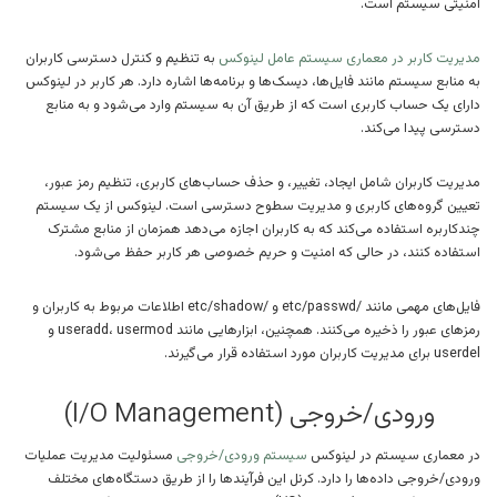
امنیتی سیستم است.
مدیریت کاربر در معماری سیستم عامل لینوکس
به تنظیم و کنترل دسترسی کاربران
به منابع سیستم مانند فایل‌ها، دیسک‌ها و برنامه‌ها اشاره دارد. هر کاربر در لینوکس
دارای یک حساب کاربری است که از طریق آن به سیستم وارد می‌شود و به منابع
دسترسی پیدا می‌کند.
مدیریت کاربران شامل ایجاد، تغییر، و حذف حساب‌های کاربری، تنظیم رمز عبور،
تعیین گروه‌های کاربری و مدیریت سطوح دسترسی است. لینوکس از یک سیستم
چندکاربره استفاده می‌کند که به کاربران اجازه می‌دهد همزمان از منابع مشترک
استفاده کنند، در حالی که امنیت و حریم خصوصی هر کاربر حفظ می‌شود.
فایل‌های مهمی مانند /etc/passwd و /etc/shadow اطلاعات مربوط به کاربران و
رمزهای عبور را ذخیره می‌کنند. همچنین، ابزارهایی مانند useradd، usermod و
userdel برای مدیریت کاربران مورد استفاده قرار می‌گیرند.
ورودی/خروجی (I/O Management)
در معماری سیستم در لینوکس
سیستم ورودی/خروجی
مسئولیت مدیریت عملیات
ورودی/خروجی داده‌ها را دارد. کرنل این فرآیندها را از طریق دستگاه‌های مختلف