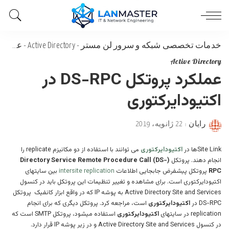
خدمات تخصصی شبکه و سرور لن مستر
-
Active Directory
-
عملکرد پروتکل DS-RPC در اکتیودایرکتوری
Active Directory
عملکرد پروتکل DS-RPC در
اکتیودایرکتوری
رایان
22 ژانویه، 2019
Posted
by
Site Linkها در
اکتیودایرکتوری
می توانند با استفاده از دو مکانیزم replicate را
انجام دهند. پروتکل
(Directory Service Remote Procedure Call (DS-
RPC
پروتکل پیشفرض جابجایی اطلاعات
intersite replication
بین سایتهای
اکتیودایرکتوری است. برای مشاهده و تغییر تنظیمات این پروتکل باید در کنسول
Active Directory Site and Services به پوشه IP که در واقع ابزار کانفیک پروتکل
DS-RPC در
اکتیودایرکتوری
است، مراجعه کرد. پروتکل دیگری که برای انجام
replication در سایتهای
اکتیودایرکتوری
استفاده میشود، پروتکل SMTP است که
در کنسول Active Directory Site and Services و در زیر پوشه IP قرار دارد.