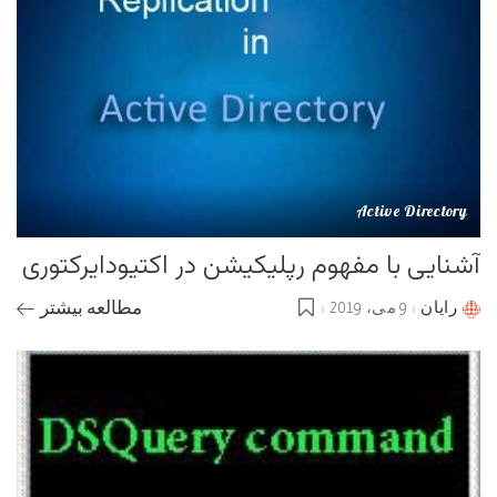
Active Directory
آشنایی با مفهوم رپلیکیشن در اکتیودایرکتوری
رایان
9 می، 2019
مطالعه بیشتر
Posted
by