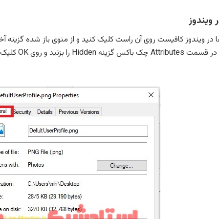
 ویندوز
درهمان تب neral