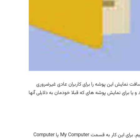
ن یا hidden هستند و مایکروسافت نمایش این پوشه را برای کاربران عادی غیرضروری
 یا برای نمایش پوشه های که قبلا خودمان به دلایلی آنها
برای قابل مشاهده کردن فایل ها و پوشه های مخفی در ویندوز، ابتدا باید پنجره Folder Options را باز کنیم. برای این کار به قسمت My Computer یا Computer