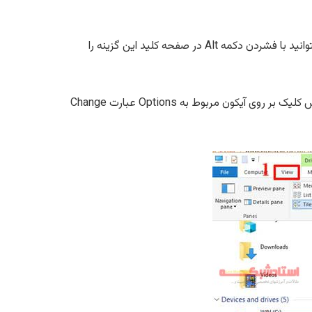
در ویندوز 7 از منوی بالایی پنجره بر روی گزینه Tools کلیک کنید. اگر گزینه Tools را مشاهده نمیکنید میتوانید با فشردن دکمه Alt در صفحه کلید این گزینه را
در ویندوز 10 بعد از باز کردن File Explorer ویندوز میتوانید با انتخاب سربرگ View در بالای پنجره و سپس کلیک بر روی آیکون مربوط به Options عبارت Change