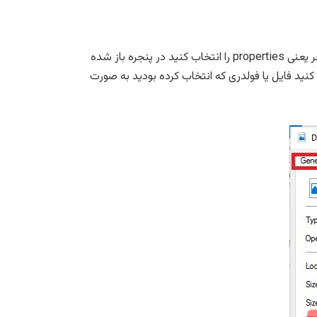
برای پنهان کردن فایلها و پوشه ها در ویندوز کافیست روی آن راست کلیک کنید و از منوی باز شده گزینه آخر یعنی properties را انتخاب کنید در پنجره باز شده
Ge کادر پایین در قسمت Attributes چک باکس گزینه Hidden را بزنید و روی OK کلیک کنید فایل یا فولدری که انتخاب کرده بودید به صورت