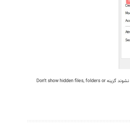
توجه داشته باشید که برای اینکه فایلهایی که شما ویژگی پنهان یا Hidden را برای آنها در نظر میگیرید دیده نشوند گزینه Don’t show hidden files, folders or