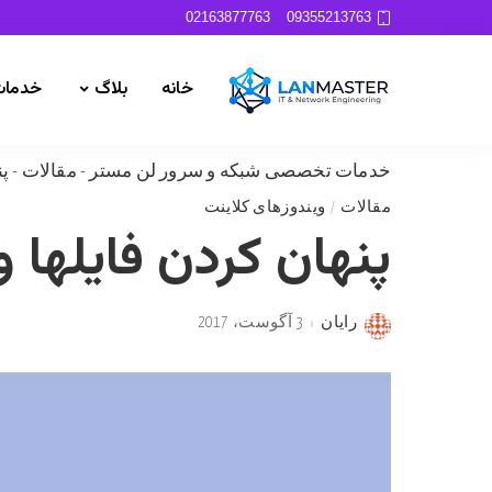
02163877763
09355213763
خانه
بلاگ
خدمات
خدمات تخصصی شبکه و سرور لن مستر
-
مقالات
-
پن
مقالات
ویندوزهای کلاینت
پنهان کردن فایلها و
رایان
3 آگوست، 2017
Posted
by