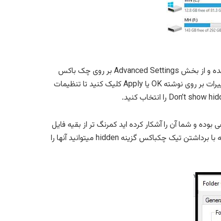
همچنین میتوانید وارد control panel شده و گزینه folder option را انتخاب کرده و وارد سربرگ View شده و از بخش Advanced Settings بر روی چک باکس
کناری گزینه Show hidden files ,folders, or drives کلیک کنید تا فعال شود. حالا برای تایید و ذخیره تغییرات بر روی نوشته OK یا Apply کلیک کنید تا تنظیمات
بوده و شما آن را آشکار کرده اید کمرنگ تر از بقیه فایل
ها نمایش داده میشوند با راست کلیک بر روی آنها و انتخاب گزینه properties پنجره جدیدی باز میشود که با برداشتن تیک چکباکس گزینه hidden میتوانید آنها را