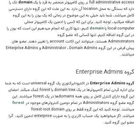
full administrative access بر روی کامپیوتر منحصر به فرد یا یک
domain
تک را
دارد که بستگی به محل location آن دارد. به این علت که این گروه دارای دسترسی
کامل میباشد، شما باید خیلی به این موضوع در زمانی که یک یوزر را به این گروه
اضافه میکنید، توجه کنید. برای این که کسی را ادمین یک کامپیوتر محلی
local computer یا
domain
کنیم، تنها کاری که انجام میدهیم این است که یوزر را
در این گروه اضافه کنیم. تنها کسانی که عضو گروه
Administrators هستند، میتوانند این اکانت account را تغییر دهند. عضو های
پیش فرض در این گروه Administrator ، Domain Admins و Enterprise Admins
میباشند.
گروه Enterprise Admins
گروه Enterprise Admins
در اکتیودایرکتوری یک گروه universal است که به شما
برای اداره کردن تمام کامپیوترها در یک domain tree یا forest کمک میکند. اعضای
این گروه دارای کنترل کامل بر روی همه domainsها در یک forest میباشند. این
گروه عضو گروه Administrators در تمام دومین کنترولرهای موجود در
forest
میباشند. توجه کنید که این گروه فقط بر روی forest root domain
میباشد. اگر میخواهید یک حساب کاربری را به صورت enterprise ادمین کنید، آنرا
عضو این گروه کنید.