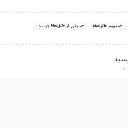
مفهوم blob file
منظور از blob file چیست
یسید
ند
*