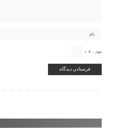
چهار
−
4
=