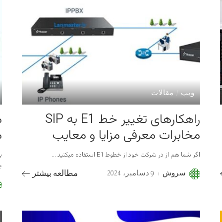
ویپ
مقالات
راهکارهای تغییر خط E1 به SIP
مخابرات معرفی مزایا و معایب
م
اگر شما هم از در شرکت خود از خطوط E1 استفاده میکنید
...
چ
سروش
9 دسامبر، 2024
مطالعه بیشتر
Posted
by
d
y