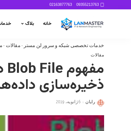
02163877763
09355213763
خانه
بلاگ
خدمات
خدمات تخصصی شبکه و سرور لن مستر
-
مقالات
-
مفهوم b File
مقالات
ذخیره‌سازی داده‌ها
رایان
6 ژانویه، 2019
Posted
by