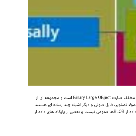
blob در لغت به معنی لکه، قطره یا حباب است، اما اصطلاح ‘blob file’ در دنیای IT معنی نسبتا متفاوتی دارد. BLOB مخفف عبارت Binary Large OBject است و مجموعه ای از
 است که در یک سیستم مدیریت پایگاه داده به عنوان یک نهاد واحد ذخیره می شود. BLOB ها معمولا تصاویر، فایل صوتی و دیگر اشیاء چند رسانه ای هستند،
هر چند گاهی اوقات فایل‌های اجرایی باینری به عنوان یک BLOB ذخیره می شود. البته قابلیت پشتیبانی پایگاه های داده از BLOBها عمومی نیست و بعضی از پایگاه های داده از