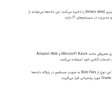
Blob File به معنای “Binary Large Object File” است و به طور عمده به فایل‌هایی اشاره دارد که معمولاً داده‌های باینری (binary data) را ذخیره می‌کنند. این داده‌ها می‌توانند از
ریت در سیستم‌های IT دارند.
این دسته از Blob Files به طور عمده در ذخیره‌سازی ابری (cloud storage) استفاده می‌شوند. ابرهای معروفی مانند Microsoft Azure و Amazon Web
در این دسته، Blob Files به عنوان یک نوع از داده‌ها در پایگاه داده‌ها مورد استفاده قرار می‌گیرند. این نوع از Blob Files به صورت مستقیم در پایگاه داده‌ها