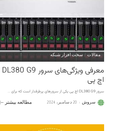
مقالات
سخت افزار شبکه
معرفی ویژگی‌های سرور DL380 G9
اچ پی
سرور DL380 G9 اچ پی یکی از سرورهای پرطرفدار است که برای
...
سروش
20 دسامبر، 2024
مطالعه بیشتر
Posted
by