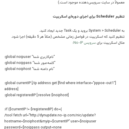
معمولاً در سایت سرویس‌دهنده موجود است.)
تنظیم Scheduler برای اجرای دوره‌ای اسکریپت
به System > Scheduler بروید و یک Task جدید ایجاد کنید.
تنظیم کنید که اسکریپت در فواصل زمانی مشخص (مثلاً هر 5 دقیقه) اجرا شود.
مثال اسکریپت برای
سرویس No-IP
:
:global noipuser “نام‌کاربری‌ شما”
:global noippass “کلمه‌عبور شما”
:global noiphost “نام دامنه شما”
:global currentIP [/ip address get [find where interface=”pppoe-out1″]
address]
:global registeredIP [:resolve $noiphost]
:if ($currentIP != $registeredIP) do={
/tool fetch url=”http://dynupdate.no-ip.com/nic/update?
hostname=$noiphost&myip=$currentIP” user=$noipuser
password=$noippass output=none