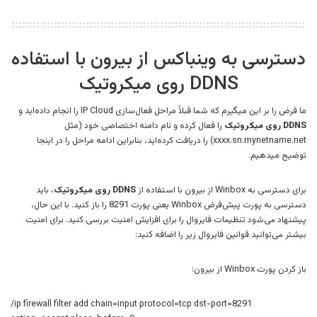
دسترسی به وینباکس از بیرون با استفاده
DDNS روی میکروتیک
ما فرض را بر این میگیرم که شما قبلاً مراحل فعال‌سازی IP Cloud را انجام داده‌اید و
DDNS روی میکروتیک
را فعال کرده و نام دامنه اختصاصی خود (مثل
xxxx.sn.mynetname.net) را دریافت کرده‌اید، بنابراین ادامه مراحل را در اینجا
توضیح میدهیم.
برای دسترسی به Winbox از بیرون با استفاده از
DDNS روی میکروتیک
، باید
دسترسی به پورت پیش‌فرض Winbox یعنی پورت 8291 را باز کنید. با این حال،
پیشنهاد می‌شود تنظیمات فایروال را برای افزایش امنیت بررسی کنید. برای امنیت
بیشتر می‌توانید قوانین فایروال زیر را اضافه کنید:
باز کردن پورت Winbox از بیرون:
/ip firewall filter add chain=input protocol=tcp dst-port=8291