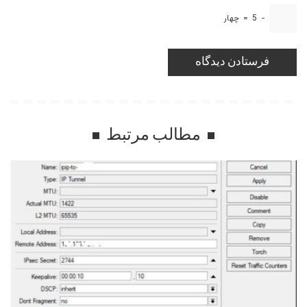
−
5
=
چهار
مطالب مرتبط