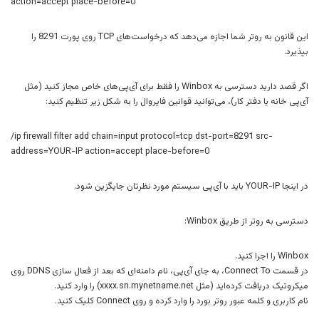
action=accept place-before=0
این قانون به روتر شما اجازه می‌دهد که درخواست‌های TCP روی پورت 8291 را
بپذیرد.
اگر قصد دارید دسترسی به Winbox را فقط برای آی‌پی‌های خاص مجاز کنید (مثل
آی‌پی خانه یا دفتر کار)، می‌توانید قوانین فایروال را به شکل زیر تنظیم کنید:
/ip firewall filter add chain=input protocol=tcp dst-port=8291 src-
address=YOUR-IP action=accept place-before=0
در اینجا YOUR-IP باید با آی‌پی سیستم مورد نظرتان جایگزین شود.
دسترسی به روتر از طریق Winbox:
Winbox را اجرا کنید.
در قسمت Connect To، به جای آی‌پی، نام دامنه‌ای که بعد از فعال سازی DDNS روی
میکروتیک دریافت کرده‌اید (مثل xxxx.sn.mynetname.net) را وارد کنید.
نام کاربری و کلمه عبور روتر بورد را وارد کرده و روی Connect کلیک کنید.