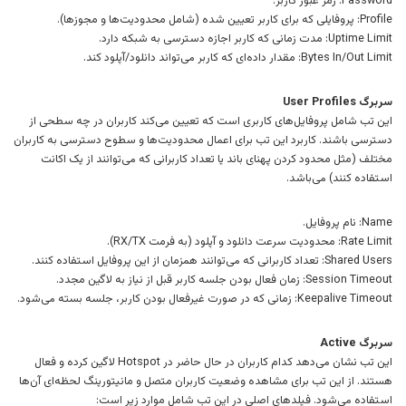
Password: رمز عبور کاربر.
Profile: پروفایلی که برای کاربر تعیین شده (شامل محدودیت‌ها و مجوزها).
Uptime Limit: مدت زمانی که کاربر اجازه دسترسی به شبکه دارد.
Bytes In/Out Limit: مقدار داده‌ای که کاربر می‌تواند دانلود/آپلود کند.
سربرگ User Profiles
این تب شامل پروفایل‌های کاربری است که تعیین می‌کند کاربران در چه سطحی از
دسترسی باشند. کاربرد این تب برای اعمال محدودیت‌ها و سطوح دسترسی به کاربران
مختلف (مثل محدود کردن پهنای باند یا تعداد کاربرانی که می‌توانند از یک اکانت
استفاده کنند) می‌باشد.
Name: نام پروفایل.
Rate Limit: محدودیت سرعت دانلود و آپلود (به فرمت RX/TX).
Shared Users: تعداد کاربرانی که می‌توانند همزمان از این پروفایل استفاده کنند.
Session Timeout: زمان فعال بودن جلسه کاربر قبل از نیاز به لاگین مجدد.
Keepalive Timeout: زمانی که در صورت غیرفعال بودن کاربر، جلسه بسته می‌شود.
سربرگ Active
این تب نشان می‌دهد کدام کاربران در حال حاضر در Hotspot لاگین کرده و فعال
هستند. از این تب برای مشاهده وضعیت کاربران متصل و مانیتورینگ لحظه‌ای آن‌ها
استفاده می‌شود. فیلدهای اصلی در این تب شامل موارد زیر است: