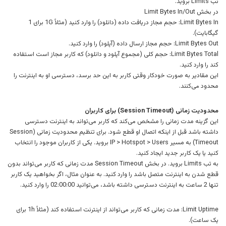
تب Limits بروید.
در بخش Limit Bytes In/Out
Limit Bytes In: حجم مجاز دریافت داده (دانلود) را وارد کنید (مثلاً 1G برای 1
گیگابایت).
Limit Bytes Out: حجم مجاز ارسال داده (آپلود) را وارد کنید.
Limit Bytes Total: حجم کلی (مجموع آپلود و دانلود) که کاربر مجاز است استفاده
کند را وارد کنید.
این مقادیر به صورت خودکار وقتی کاربر به این حد برسد، دسترسی او به اینترنت را
محدود می‌کنند.
محدودیت زمانی (Session Timeout) برای کاربران
این گزینه مدت زمانی را مشخص می‌کند که کاربر می‌تواند به اینترنت دسترسی
داشته باشد قبل از اینکه اتصال او قطع شود. برای تنظیم محدودیت زمانی (Session
Timeout) به مسیر IP > Hotspot > Users بروید. یکی از کاربران موجود را انتخاب
کنید یا یک کاربر جدید ایجاد کنید.
به تب Limits بروید. در بخش Session Timeout مدت زمانی که کاربر می‌تواند بدون
قطع شدن به اینترنت متصل باشد را وارد کنید. به عنوان مثال، اگر بخواهید یک کاربر
تنها 2 ساعت به اینترنت دسترسی داشته باشد، می‌توانید 02:00:00 را وارد کنید.
Limit Uptime: مدت زمانی که کاربر می‌تواند از اینترنت استفاده کند (مثلاً 1h برای
یک ساعت).