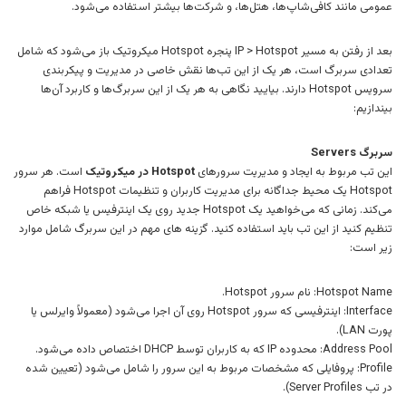
عمومی مانند کافی‌شاپ‌ها، هتل‌ها، و شرکت‌ها بیشتر استفاده می‌شود.
بعد از رفتن به مسیر IP > Hotspot پنجره Hotspot میکروتیک باز می‌شود که شامل
تعدادی سربرگ است، هر یک از این تب‌ها نقش خاصی در مدیریت و پیکربندی
سرویس Hotspot دارند. بیایید نگاهی به هر یک از این سربرگ‌ها و کاربرد آن‌ها
بیندازیم:
سربرگ Servers
این تب مربوط به ایجاد و مدیریت سرورهای
Hotspot در میکروتیک
است. هر سرور
Hotspot یک محیط جداگانه برای مدیریت کاربران و تنظیمات Hotspot فراهم
می‌کند. زمانی که می‌خواهید یک Hotspot جدید روی یک اینترفیس یا شبکه خاص
تنظیم کنید از این تب باید استفاده کنید. گزینه های مهم در این سربرگ شامل موارد
زیر است:
Hotspot Name: نام سرور Hotspot.
Interface: اینترفیسی که سرور Hotspot روی آن اجرا می‌شود (معمولاً وایرلس یا
پورت LAN).
Address Pool: محدوده IP که به کاربران توسط DHCP اختصاص داده می‌شود.
Profile: پروفایلی که مشخصات مربوط به این سرور را شامل می‌شود (تعیین شده
در تب Server Profiles).