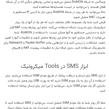
وینباکس به شبکه RoMON متصل می‌شود و تمامی روترهای دیگری که در آن شبکه
فعال هستند را می‌توانید در لیست همسایه‌ها مشاهده کنید.
حالا می‌توانید به هر روتر در شبکه RoMON بدون نیاز به آدرس IP مستقیم یا
تغییرات NAT متصل شوید.
فرض کنید شما یک مجموعه دفاتر مختلف دارید که هر یک از آنها از یک روتر
میکروتیک برای مدیریت شبکه استفاده می‌کنند. تمام این روترها پشت NAT قرار
دارند و دسترسی مستقیم به آنها ممکن نیست. با استفاده از RoMON، شما
می‌توانید از دفتر مرکزی خود به تمام این روترها متصل شوید و تنظیمات آنها را تغییر
دهید، مشکلات را بررسی کنید و از ابزارهایی مانند Packet Sniffer یا Netwatch برای
مانیتورینگ استفاده کنید، بدون اینکه نیاز به تنظیمات پیچیده NAT یا فایروال
داشته باشید.
ابزار SMS در Tools میکروتیک
از ابزار SMS برای ارسال و دریافت پیامک از طریق مودم GSM استفاده می‌شود. برای
استفاده از آن نیاز به یک مودم GSM دارید که به پورت USB روتر وصل شده باشد.
بنابراین اگر یک مودم GSM دارید، می‌توانید از این ابزار برای ارسال پیامک استفاده
کنید.
مثلا اگر روتر شما به یک مودم GSM متصل است، می‌توانید از SMS استفاده کنید تا
در صورت وقوع مشکلات مهم (مثل قطع شدن اینترنت) روتر به شما پیامک ارسال