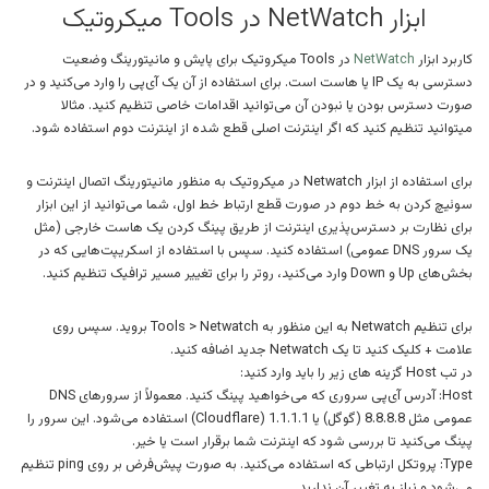
ابزار NetWatch در Tools میکروتیک
کاربرد ابزار
NetWatch
در Tools میکروتیک برای پایش و مانیتورینگ وضعیت
دسترسی به یک IP یا هاست است. برای استفاده از آن یک آی‌پی را وارد می‌کنید و در
صورت دسترس بودن یا نبودن آن می‌توانید اقدامات خاصی تنظیم کنید. مثالا
میتوانید تنظیم کنید که اگر اینترنت اصلی قطع شده از اینترنت دوم استفاده شود.
برای استفاده از ابزار Netwatch در میکروتیک به منظور مانیتورینگ اتصال اینترنت و
سوئیچ کردن به خط دوم در صورت قطع ارتباط خط اول، شما می‌توانید از این ابزار
برای نظارت بر دسترس‌پذیری اینترنت از طریق پینگ کردن یک هاست خارجی (مثل
یک سرور DNS عمومی) استفاده کنید. سپس با استفاده از اسکریپت‌هایی که در
بخش‌های Up و Down وارد می‌کنید، روتر را برای تغییر مسیر ترافیک تنظیم کنید.
برای تنظیم Netwatch به این منظور به Tools > Netwatch بروید. سپس روی
علامت + کلیک کنید تا یک Netwatch جدید اضافه کنید.
در تب Host گزینه های زیر را باید وارد کنید:
Host: آدرس آی‌پی سروری که می‌خواهید پینگ کنید. معمولاً از سرورهای DNS
عمومی مثل 8.8.8.8 (گوگل) یا 1.1.1.1 (Cloudflare) استفاده می‌شود. این سرور را
پینگ می‌کنید تا بررسی شود که اینترنت شما برقرار است یا خیر.
Type: پروتکل ارتباطی که استفاده می‌کنید. به صورت پیش‌فرض بر روی ping تنظیم
می‌شود و نیاز به تغییر آن ندارید.