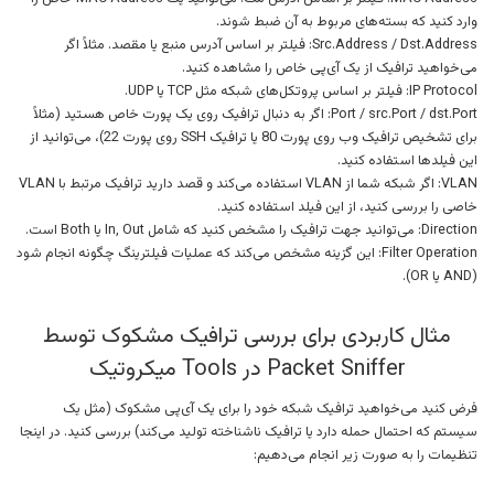
وارد کنید که بسته‌های مربوط به آن ضبط شوند.
Src.Address / Dst.Address: فیلتر بر اساس آدرس منبع یا مقصد. مثلاً اگر
می‌خواهید ترافیک از یک آی‌پی خاص را مشاهده کنید.
IP Protocol: فیلتر بر اساس پروتکل‌های شبکه مثل TCP یا UDP.
Port / src.Port / dst.Port: اگر به دنبال ترافیک روی یک پورت خاص هستید (مثلاً
برای تشخیص ترافیک وب روی پورت 80 یا ترافیک SSH روی پورت 22)، می‌توانید از
این فیلدها استفاده کنید.
VLAN: اگر شبکه شما از VLAN استفاده می‌کند و قصد دارید ترافیک مرتبط با VLAN
خاصی را بررسی کنید، از این فیلد استفاده کنید.
Direction: می‌توانید جهت ترافیک را مشخص کنید که شامل In, Out یا Both است.
Filter Operation: این گزینه مشخص می‌کند که عملیات فیلترینگ چگونه انجام شود
(AND یا OR).
مثال کاربردی برای بررسی ترافیک مشکوک توسط
Packet Sniffer در Tools میکروتیک
فرض کنید می‌خواهید ترافیک شبکه خود را برای یک آی‌پی مشکوک (مثل یک
سیستم که احتمال حمله دارد یا ترافیک ناشناخته تولید می‌کند) بررسی کنید. در اینجا
تنظیمات را به صورت زیر انجام می‌دهیم: