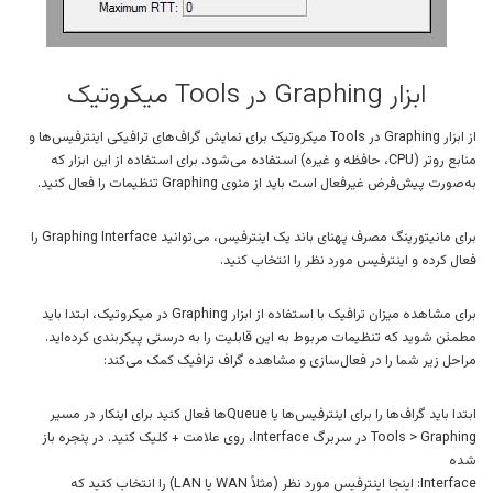
ابزار Graphing در Tools میکروتیک
از ابزار Graphing در Tools میکروتیک برای نمایش گراف‌های ترافیکی اینترفیس‌ها و
منابع روتر (CPU، حافظه و غیره) استفاده می‌شود. برای استفاده از این ابزار که
به‌صورت پیش‌فرض غیرفعال است باید از منوی Graphing تنظیمات را فعال کنید.
برای مانیتورینگ مصرف پهنای باند یک اینترفیس، می‌توانید Graphing Interface را
فعال کرده و اینترفیس مورد نظر را انتخاب کنید.
برای مشاهده میزان ترافیک با استفاده از ابزار Graphing در میکروتیک، ابتدا باید
مطمئن شوید که تنظیمات مربوط به این قابلیت را به درستی پیکربندی کرده‌اید.
مراحل زیر شما را در فعال‌سازی و مشاهده گراف ترافیک کمک می‌کند:
ابتدا باید گراف‌ها را برای اینترفیس‌ها یا Queueها فعال کنید برای اینکار در مسیر
Tools > Graphing در سربرگ Interface، روی علامت + کلیک کنید. در پنجره باز
شده
Interface: اینجا اینترفیس مورد نظر (مثلاً WAN یا LAN) را انتخاب کنید که