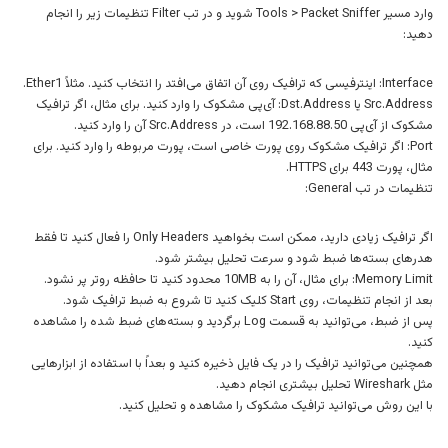
وارد مسیر Tools > Packet Sniffer شوید و در تب Filter تنظیمات زیر را انجام
دهید:
Interface: اینترفیسی که ترافیک روی آن اتفاق می‌افتد را انتخاب کنید. مثلاً Ether1.
Src.Address یا Dst.Address: آی‌پی مشکوک را وارد کنید. برای مثال، اگر ترافیک
مشکوک از آی‌پی 192.168.88.50 است، در Src.Address آن را وارد کنید.
Port: اگر ترافیک مشکوک روی پورت خاصی است، پورت مربوطه را وارد کنید. برای
مثال، پورت 443 برای HTTPS.
تنظیمات در تب General:
اگر ترافیک زیادی دارید، ممکن است بخواهید Only Headers را فعال کنید تا فقط
هدرهای بسته‌ها ضبط شود و سرعت تحلیل بیشتر شود.
Memory Limit: برای مثال، آن را به 10MB محدود کنید تا حافظه روتر پر نشود.
بعد از انجام تنظیمات، روی Start کلیک کنید تا شروع به ضبط ترافیک شود.
پس از ضبط، می‌توانید به قسمت Log برگردید و بسته‌های ضبط شده را مشاهده
کنید.
همچنین می‌توانید ترافیک را در یک فایل ذخیره کنید و بعداً با استفاده از ابزارهایی
مثل Wireshark تحلیل بیشتری انجام دهید.
با این روش می‌توانید ترافیک مشکوک را مشاهده و تحلیل کنید.