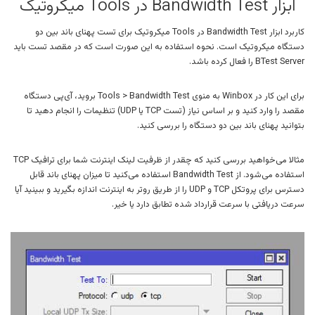
ابزار Bandwidth Test در Tools میکروتیک
کاربرد ابزار Bandwidth Test در Tools میکروتیک برای تست پهنای باند بین دو
دستگاه میکروتیک است. نحوه استفاده به این صورت است که در مقصد تست باید
BTest Server را فعال کرده باشد.
برای این کار در Winbox به منوی Tools > Bandwidth Test بروید، آی‌پی دستگاه
مقصد را وارد کنید و بر اساس نیاز (تست TCP یا UDP) تنظیمات را انجام دهید تا
بتوانید پهنای باند بین دو دستگاه را بررسی کنید.
مثالا می‌خواهید بررسی کنید که چقدر از ظرفیت لینک اینترنت شما برای ترافیک TCP
استفاده می‌شود. از Bandwidth Test استفاده می‌کنید تا میزان پهنای باند قابل
دسترس برای پروتکل TCP و UDP را از طریق روتر به اینترنت اندازه بگیرید و ببینید آیا
سرعت دریافتی با سرعت قرارداد شده تطابق دارد یا خیر.