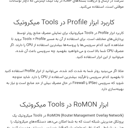
سرعت در ارسال و دریافت بسته‌های ICMP در یک لینک اینترنتی که دچار نوسانات
موقتی است، استفاده می‌کنید.
کاربرد ابزار Profile در Tools میکروتیک
کاربرد ابزار Profile در Tools میکروتیک برای نمایش مصرف منابع روتر توسط
پردازش‌های مختلف است. برای استفاده از آن به مسیر Tools > Profile بروید تا
مشاهده کنید کدام سرویس‌ها یا پروسه‌ها بیشترین استفاده از CPU را دارند. اگر
مصرف CPU شما بالا است و می‌خواهید بفهمید چه سرویسی باعث آن شده،
میتوانید از این ابزار استفاده کنید.
مثلا اگر می‌بینید روتر شما به شدت کند شده، می‌توانید از ابزار Profile استفاده کنید
تا بفهمید کدام سرویس یا فرآیند بیشترین استفاده از CPU را دارد. شاید متوجه
شوید که سرویس IPSec یا Firewall در حال مصرف بیش از حد منابع است و نیاز به
بهینه‌سازی دارد.
ابزار RoMON در Tools میکروتیک
RoMON (Router Management Overlay Network) در Tools میکروتیک یک
پروتکل مدیریتی شبکه است که به شما امکان می‌دهد دستگاه‌های میکروتیک را
حتی در شرایطی که از نظر توپولوژی شبکه قابل دسترسی نیستند، مدیریت کنید. به