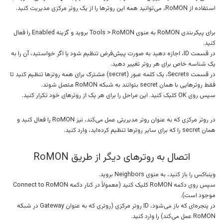
استفاده از RoMON، می‌توانید همه این روترها را از یک روتر مرکزی مدیریت کنید.
برای پیکربندی RoMON به منوی Tools > RoMON بروید و گزینه Enabled را فعال
کنید.
در قسمت ID، اجازه دهید به صورت پیش‌فرض تنظیم شود یا اگر خواستید، آن را به
یک شناسه خاص برای هر روتر تغییر دهید.
در قسمت Secrets، یک کلمه عبور (secret) مشترک برای همه روترها تنظیم کنید تا
فقط روترهایی با همان secret بتوانند به شبکه RoMON متصل شوند.
سپس روی OK کلیک کنید. این مراحل را برای هر یک از روترهای خود تکرار کنید.
در روتر مرکزی که به عنوان روتر مدیریتی عمل می‌کند، نیز RoMON را فعال کنید و
همان secret را که برای سایر روترها تنظیم کرده‌اید، وارد کنید.
اتصال به روترهای دیگر از طریق RoMON
وینباکس را باز کنید، به منوی Neighbors بروید.
سپس روی دکمه RoMON کلیک کنید (معمولاً در کنار دکمه Connect to RoMON
موجود است).
در پنجره‌ای که باز می‌شود، ID روتر مرکزی (روتری که به عنوان Gateway در شبکه
RoMON عمل می‌کند) را وارد کنید.