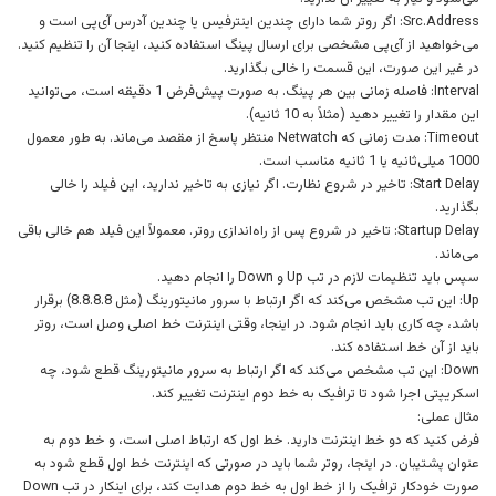
Src.Address: اگر روتر شما دارای چندین اینترفیس یا چندین آدرس آی‌پی است و
می‌خواهید از آی‌پی مشخصی برای ارسال پینگ استفاده کنید، اینجا آن را تنظیم کنید.
در غیر این صورت، این قسمت را خالی بگذارید.
Interval: فاصله زمانی بین هر پینگ. به صورت پیش‌فرض 1 دقیقه است، می‌توانید
این مقدار را تغییر دهید (مثلاً به 10 ثانیه).
Timeout: مدت زمانی که Netwatch منتظر پاسخ از مقصد می‌ماند. به طور معمول
1000 میلی‌ثانیه یا 1 ثانیه مناسب است.
Start Delay: تاخیر در شروع نظارت. اگر نیازی به تاخیر ندارید، این فیلد را خالی
بگذارید.
Startup Delay: تاخیر در شروع پس از راه‌اندازی روتر. معمولاً این فیلد هم خالی باقی
می‌ماند.
سپس باید تنظیمات لازم در تب Up و Down را انجام دهید.
Up: این تب مشخص می‌کند که اگر ارتباط با سرور مانیتورینگ (مثل 8.8.8.8) برقرار
باشد، چه کاری باید انجام شود. در اینجا، وقتی اینترنت خط اصلی وصل است، روتر
باید از آن خط استفاده کند.
Down: این تب مشخص می‌کند که اگر ارتباط به سرور مانیتورینگ قطع شود، چه
اسکریپتی اجرا شود تا ترافیک به خط دوم اینترنت تغییر کند.
مثال عملی:
فرض کنید که دو خط اینترنت دارید. خط اول که ارتباط اصلی است، و خط دوم به
عنوان پشتیبان. در اینجا، روتر شما باید در صورتی که اینترنت خط اول قطع شود به
صورت خودکار ترافیک را از خط اول به خط دوم هدایت کند، برای اینکار در تب Down