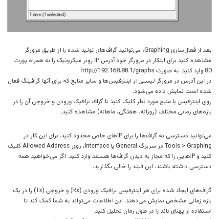
بعد از فعال‌سازی Graphing، می‌توانید گراف‌های تولید شده را از طریق مرورگر
مشاهده کنید برای اینکار در مرورگر خود آدرس IP روتر میکروتیک را به همراه پورت
80 وارد کنید. به صورت http://192.168.88.1/graphs
در این آدرس در مرورگر لیستی از اینترفیس‌ها و سایر منابع که برای آنها گرافینگ فعال
شده است نمایش داده می‌شود.
روی اینترفیس یا منبع مورد نظر کلیک کنید تا گراف ترافیک ورودی و خروجی آن را در
بازه‌های زمانی مختلف (روزانه، هفتگی، ماهانه) مشاهده کنید.
می‌توانید دسترسی به گراف‌ها را برای IPهای خاص محدود کنید. برای این کار در
Tools > Graphing در سربرگ General یا Interface، روی Allowed Address کلیک
کنید و IPهایی را که مجاز به دیدن گراف‌ها هستند وارد کنید. اگر می‌خواهید همه
دسترسی داشته باشند، این فیلد را خالی بگذارید.
گراف‌های ایجاد شده برای هر اینترفیس ترافیک ورودی (Rx) و خروجی (Tx) را در یک
بازه زمانی مشخص نمایش می‌دهند. این اطلاعات می‌تواند به شما کمک کند تا
استفاده از پهنای باند را در طول زمان تحلیل کنید.