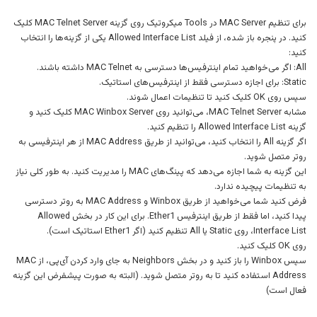
برای تنظیم MAC Server در Tools میکروتیک روی گزینه MAC Telnet Server کلیک
کنید. در پنجره باز شده، از فیلد Allowed Interface List یکی از گزینه‌ها را انتخاب
کنید:
All: اگر می‌خواهید تمام اینترفیس‌ها دسترسی به MAC Telnet داشته باشند.
Static: برای اجازه دسترسی فقط از اینترفیس‌های استاتیک.
سپس روی OK کلیک کنید تا تنظیمات اعمال شوند.
مشابه MAC Telnet Server، می‌توانید روی MAC Winbox Server کلیک کنید و
گزینه Allowed Interface List را تنظیم کنید.
اگر گزینه All را انتخاب کنید، می‌توانید از طریق MAC Address از هر اینترفیسی به
روتر متصل شوید.
این گزینه به شما اجازه می‌دهد که پینگ‌های MAC را مدیریت کنید. به طور کلی نیاز
به تنظیمات پیچیده ندارد.
فرض کنید شما می‌خواهید از طریق Winbox و MAC Address به روتر دسترسی
پیدا کنید، اما فقط از طریق اینترفیس Ether1. برای این کار در بخش Allowed
Interface List، روی Static یا All تنظیم کنید (اگر Ether1 استاتیک است).
روی OK کلیک کنید.
سپس Winbox را باز کنید و در بخش Neighbors به جای وارد کردن آی‌پی، از MAC
Address استفاده کنید تا به روتر متصل شوید. (البته به صورت پیشفرض این گزینه
فعال است)