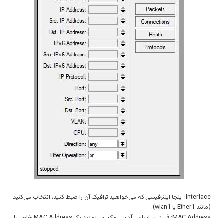
Interface: اینجا اینترفیسی که می‌خواهید ترافیک آن را ضبط کنید، انتخاب می‌کنید
(مانند Ether1 یا wlan1).
MAC Address: فیلتر بر اساس آدرس مک. می‌توانید یک MAC Address خاص را