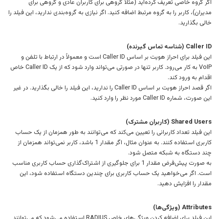
اگر گروه خاصی تعریف کرده‌اید (مثلاً گروهی برای کاربران عادی و گروهی برای
مدیران)، کاربر را به گروه مرتبط اضافه کنید. اگر نیازی به گروه‌بندی ندارید، این فیلد را
خالی بگذارید.
Caller ID (شناسه تماس گیرنده)
این فیلد برای احراز هویت بر اساس Caller ID است و معمولاً در ارتباط با تلفن و
VoIP به کار می‌رود. کاربر تنها در صورتی می‌تواند وارد شود که از یک Caller ID خاص
اقدام به ورود کند.
اگر قصد احراز هویت بر اساس Caller ID را ندارید، این فیلد را خالی بگذارید. در غیر
این صورت، شماره Caller ID مورد نظر را وارد کنید.
Shared Users (کاربران مشترک)
این فیلد تعداد کاربرانی را تعیین می‌کند که می‌توانند به طور همزمان از یک حساب
کاربری استفاده کنند. به عنوان مثال، اگر مقدار 1 باشد، کاربر نمی‌تواند همزمان از
چند دستگاه به شبکه متصل شود.
به صورت پیش‌فرض مقدار 1 برای جلوگیری از اشتراک‌گذاری حساب کاربری مناسب
است. اگر می‌خواهید یک حساب کاربری برای چندین دستگاه استفاده شود، این
مقدار را افزایش دهید.
Attributes (ویژگی‌ها)
این فیلد برای اضافه کردن ویژگی‌های خاص RADIUS استفاده می‌شود که می‌توانند