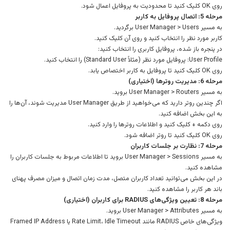
روی OK کلیک کنید تا محدودیت به پروفایل اعمال شود.
مرحله 5: اتصال پروفایل به کاربر
به مسیر User Manager > Users برگردید.
کاربر مورد نظر را انتخاب کنید و روی آن کلیک کنید.
در پنجره باز شده، پروفایل کاربری را انتخاب کنید:
User Profile: پروفایل مورد نظر (مثلاً Standard User) را انتخاب کنید.
روی OK کلیک کنید تا پروفایل به کاربر اختصاص یابد.
مرحله 6: مدیریت روترها (اختیاری)
به مسیر User Manager > Routers بروید.
اگر چندین روتر دارید که می‌خواهید از طریق User Manager مدیریت شوند، آن‌ها را
به این بخش اضافه کنید.
روی دکمه + کلیک کنید و اطلاعات روترها را وارد کنید.
روی OK کلیک کنید تا روتر اضافه شود.
مرحله 7: نظارت بر جلسات کاربران
به مسیر User Manager > Sessions بروید تا اطلاعات مربوط به جلسات کاربران را
مشاهده کنید.
در این بخش می‌توانید تعداد کاربران متصل، مدت زمان اتصال و میزان مصرف پهنای
باند هر کاربر را مشاهده کنید.
مرحله 8: تعیین ویژگی‌های RADIUS برای کاربران (اختیاری)
به مسیر User Manager > Attributes بروید.
ویژگی‌های خاص RADIUS مانند Rate Limit، Idle Timeout یا Framed IP Address