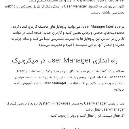
Server رفته و سرور RADIUS را با IP روتر و رمز مشترک تنظیم کنید.
اکنون می‌توانید به کنسول User Manager در میکروتیک از طریق وینباکس یا webfig
دسترسی داشته باشید.
در User Manager Interface، می‌توانید پروفایل‌های مختلف کاربری ایجاد کرده،
محدودیت‌های حجمی و زمانی تعیین کنید و کاربران جدید اضافه کنید. در نهایت
کاربران بر اساس این پروفایل‌ها به اینترنت دسترسی پیدا می‌کنند و تمام جزئیات
مصرف و اتصال آنها در این سیستم ذخیره و مدیریت می‌شود.
راه اندازی User Manager در میکروتیک
همانطور که گفته شد برای مدیریت کاربران در میکروتیک با استفاده از User
Manager، ابتدا باید این سرویس را به درستی پیکربندی کنید. در ادامه مراحل
راه‌اندازی و مدیریت کاربران با استفاده از User Manager به شما آموزش داده
می‌شود.
بعد از نصب User Manager به مسیر System > Packages بروید و بررسی کنید که
user-manager فعال باشد.
اگر فعال نیست، آن را فعال کنید و روتر را ریبوت کنید.