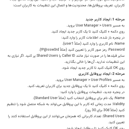
کاربران، تعریف پروفایل‌ها، محدودیت‌ها و اتصال این تنظیمات به کاربران است:
مرحله 1: ایجاد کاربر جدید
به مسیر User Manager > Users بروید.
روی دکمه + کلیک کنید تا یک کاربر جدید ایجاد کنید.
در پنجره باز شده، اطلاعات کاربر را وارد کنید:
Name: نام کاربری را وارد کنید (مثلاً user1).
Password: رمز عبور کاربر را تعیین کنید (مثلاً P@ssw0rd!).
سایر فیلدها را در صورت نیاز مانند Caller ID یا Shared Users پر کنید. اگر نیازی به
این تنظیمات ندارید، آن‌ها را خالی بگذارید.
روی OK کلیک کنید تا کاربر جدید ایجاد شود.
مرحله 2: ایجاد پروفایل کاربری
به مسیر User Manager > User Profiles بروید.
روی دکمه + کلیک کنید تا یک پروفایل جدید برای کاربران تعریف کنید.
در پنجره جدید، تنظیمات پروفایل را وارد کنید:
Name: یک نام برای پروفایل انتخاب کنید (مثلاً Standard User).
Validity: مدت زمانی که کاربر با این پروفایل می‌تواند به شبکه متصل شود را تنظیم
کنید (مثلاً 30d برای 30 روز).
Shared Users: تعداد کاربرانی که همزمان می‌توانند از این پروفایل استفاده کنند را
تعیین کنید.
روی OK کلیک کنید تا پروفایل ایجاد شود.