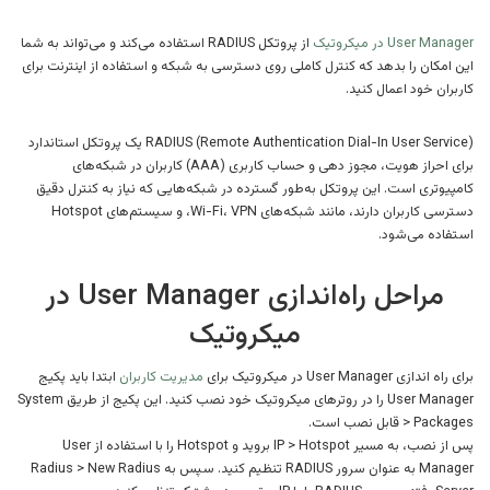
User Manager در میکروتیک
از پروتکل RADIUS استفاده می‌کند و می‌تواند به شما
این امکان را بدهد که کنترل کاملی روی دسترسی به شبکه و استفاده از اینترنت برای
کاربران خود اعمال کنید.
RADIUS (Remote Authentication Dial-In User Service) یک پروتکل استاندارد
برای احراز هویت، مجوز دهی و حساب کاربری (AAA) کاربران در شبکه‌های
کامپیوتری است. این پروتکل به‌طور گسترده در شبکه‌هایی که نیاز به کنترل دقیق
دسترسی کاربران دارند، مانند شبکه‌های Wi-Fi، VPN، و سیستم‌های Hotspot
استفاده می‌شود.
مراحل راه‌اندازی User Manager در
میکروتیک
برای راه اندازی User Manager در میکروتیک برای
مدیریت کاربران
ابتدا باید پکیج
User Manager را در روترهای میکروتیک خود نصب کنید. این پکیج از طریق System
> Packages قابل نصب است.
پس از نصب، به مسیر IP > Hotspot بروید و Hotspot را با استفاده از User
Manager به عنوان سرور RADIUS تنظیم کنید. سپس به Radius > New Radius