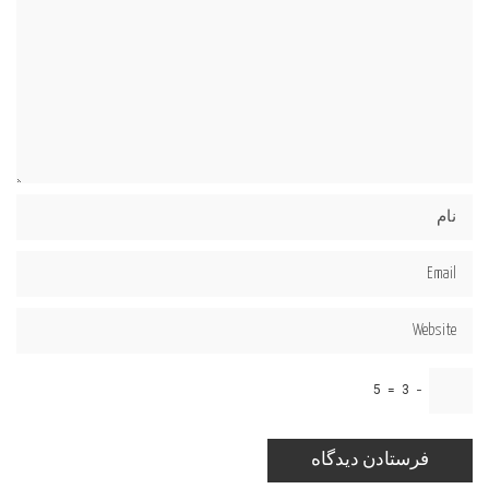
5
=
3
−