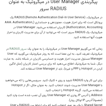
پیکربندی User Manager در میکروتیک به عنوان
RADIUS سرور
در میکروتیک، RADIUS (Remote Authentication Dial-In User Service) یک
پروتکل است که برای احراز هویت، مجوزدهی و حسابداری (AAA: Authentication,
Authorization, Accounting) کاربران استفاده می‌شود. User Manager در
میکروتیک یک RADIUS سرور است که می‌توانید از آن برای مدیریت کاربران و احراز
هویت آنها استفاده کنید.
زمانی که می‌گوییم User Manager در میکروتیک را به عنوان یک
سرور RADIUS
در
میکروتیک تعریف کنید، به این معنا است که به روتر میکروتیک می‌گویید که User
Manager مسئول مدیریت احراز هویت و حسابرسی کاربران در شبکه باشد. به عبارت
دیگر، شما به میکروتیک اطلاع می‌دهید که برای بررسی اعتبار کاربران (مثل لاگین
کردن در Hotspot یا PPP و غیره)، باید از User Manager استفاده کند.
برای این کار وارد RADIUS شوید و روی + کلیک کنید. سرویس‌هایی را که می‌خواهید
با User Manager مدیریت شوند انتخاب کنید. به عنوان مثال، اگر از Hotspot
استفاده می‌کنید، گزینه Hotspot را انتخاب کنید.
Address را آدرس IP روتری که User Manager روی آن نصب شده است وارد کنید
(معمولاً آدرس IP لوکال روتر).
Shared Secret را یک رمز عبور انتخاب کنید که برای ارتباط بین RADIUS و User