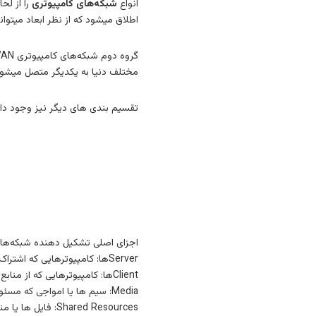
انواع
شبکه‌های کامپیوتری
را از لح
اطلاق میشود که از نظر ابعاد میت
مختلف دنیا به یکدیگر متصل میشوند حتی این شبکه ها میتوانند ازچندی
تقسیم بندی های دیگر نیز وجود دارد
اجزای اصلی تشکیل دهنده شبکه‌های
Serverها: کامپیوترهایی که اشتراک منابع (shared resources) و ارائه سرویس ها را برای کاربران فراهم میکنند.
Clientها: کامپیوترهایی که از منابع و سرویسهایی که Server آماده کرده اند استفاده می کنند.
Media: سیم ها یا امواجی که مسئولیت ارتباط فیزیکی بین اجزای شبکه را بر عهده دارند.
Shared Resources: فایل ها یا منابعی مانند پرینتر یا هر وسیله جانبی دیگر که توسط Serverها در شبکه برای استفاده کلاینتها به اشتراک گذاشته می شوند.