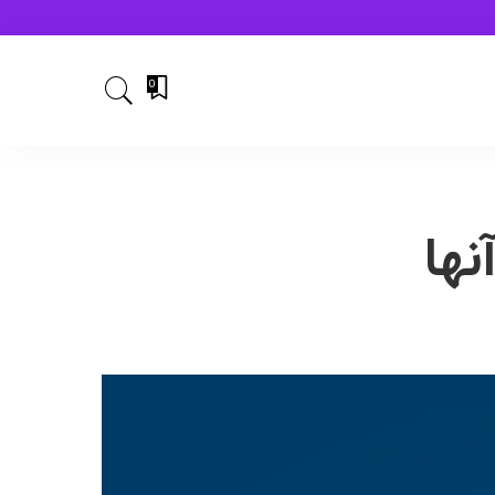
0
نها