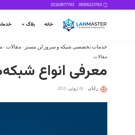
02163877763
09355213763
خانه
بلاگ
خدمات
خدمات تخصصی شبکه و سرور لن مستر
-
مقالات
-
مع
مقالات
معرفی انواع شبکه‌ها
رایان
29 ژوئن، 2015
Posted
by