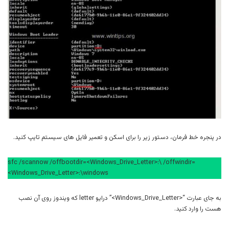
در پنجره خط فرمان، دستور زیر را برای اسکن و تعمیر فایل های سیستم تایپ کنید.
sfc /scannow /offbootdir=<Windows_Drive_Letter>:\ /offwindir=
<Windows_Drive_Letter>:\windows
به جای عبارت “<Windows_Drive_Letter>” درایو letter که ویندوز روی آن نصب
هست را وارد کنید.