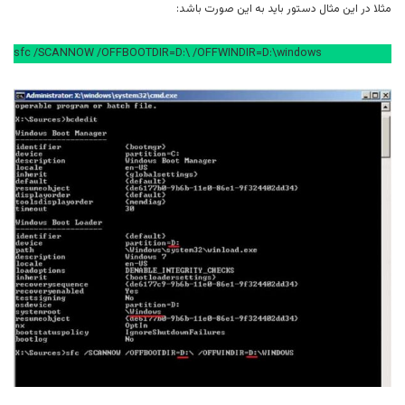
مثلا در این مثال دستور باید به این صورت باشد:
sfc /SCANNOW /OFFBOOTDIR=D:\ /OFFWINDIR=D:\windows