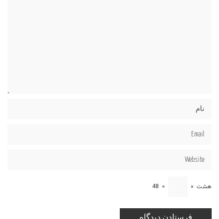
هشت
×
=
48