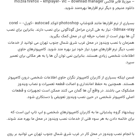
– موزیلا فایر فاکس mozila firefox – kmplayer- vlc – downliad manager
دانلود منیجر و دیگر نرم افزارها بهره‌مند شوید.
بسیاری از نرم افزارها مانند فتوشاپ photoshop اتوکد autocad -کورل- corel –
3dmax-vray- نیاز به طی کردن مراحل گوناگونی برای نصب دارند. بنابراین برای نصب
آن ها بهتر است از نصاب حرفه ای در محل کمک بگیرید.
همزمان با نصب ویندوز در محل غرب شرق شمال جنوب تهران می توانید از خدمات
نصب دیگر نرم افزارهای مورد نیاز خود نیز بهره مند شوید. کامپیوترهای حاوی
اطلاعات شخصی زیادی هستند. بنابراین نمی توان آن ها را به هر مکانی برای تعمیر
سپرد.
ضمن اینکه بسیاری از کاربران کامپیوتر نگران حاوی اطلاعات شخصی درون کامپیوتر
هستند. همچنین به حفظ امانتداری و اصالت قطعه تعمیرات و نصاب ویندوز
مشکوک می باشند. در واقع آن ها گمان می کنند ممکن است تجهیزات و قطعات
اصلی کامپیوتر شخصی در حین نصب ویندوز تعویض یا دستکاری شود.
پیشنهاد گروه پشتیانی ما به کاربران کامپیوترهای شخصی و لپ تاپ این است که
برای خاتمه دادن به هر سوء ظنی از خدمات نصب ویندوز در محل ما بهره مند شوند.
با انجام نصب ویندوز در محل کار در غرب شرق شمال جنوب تهران می توانید بر روی