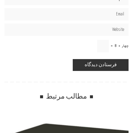
چهار
×
8
=
مطالب مرتبط