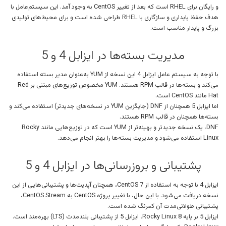
و رایگان برای RHEL است که بعد از تغییر CentOS به وجود آمد. این سیستم‌عامل با
هدف حفظ پایداری و سازگاری با RHEL طراحی شده است و برای محیط‌های تولیدی
بزرگ و پایدار مناسب است.
مدیریت بسته‌ها در ایزابل 4 و 5
با توجه به سیستم عامل ایزابل 4 این نسخه از YUM به‌عنوان مدیر بسته استفاده
می‌کند و بسته‌ها در قالب RPM هستند. YUM مخصوص توزیع‌های مبتنی بر Red
Hat مانند CentOS است.
اما ایزابل 5 همچنان از DNF (جایگزین YUM در نسخه‌های جدیدتر) استفاده می‌کند و
بسته‌ها همچنان در قالب RPM هستند.
DNF، یک نسخه جدیدتر و بهینه‌تر از YUM است که در توزیع‌هایی مانند Rocky
Linux استفاده می‌شود و مدیریت بسته‌ها را بهتر انجام می‌دهد.
پشتیبانی و بروزرسانی‌ها در ایزابل 4 و 5
ایزابل 4 با توجه به استفاده از CentOS 7، همچنان آپدیت‌ها و پشتیبانی‌هایی از این
نسخه دریافت می‌شود. با این حال، با تغییر پروژه CentOS به CentOS Stream،
پشتیبانی طولانی‌مدت آن کمرنگ شده است.
ایزابل 5 بر پایه Rocky Linux 8، ایزابل 5 از پشتیبانی بلندمدت (LTS) بهره‌مند است.