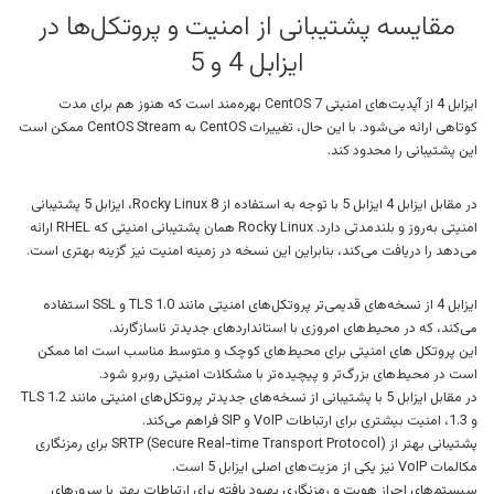
مقایسه پشتیبانی از امنیت و پروتکل‌ها در
ایزابل 4 و 5
ایزابل 4 از آپدیت‌های امنیتی CentOS 7 بهره‌مند است که هنوز هم برای مدت
کوتاهی ارائه می‌شود. با این حال، تغییرات CentOS به CentOS Stream ممکن است
این پشتیبانی را محدود کند.
در مقابل ایزابل 4 ایزابل 5 با توجه به استفاده از Rocky Linux 8، ایزابل 5 پشتیبانی
امنیتی به‌روز و بلندمدتی دارد. Rocky Linux همان پشتیبانی امنیتی که RHEL ارائه
می‌دهد را دریافت می‌کند، بنابراین این نسخه در زمینه امنیت نیز گزینه بهتری است.
ایزابل 4 از نسخه‌های قدیمی‌تر پروتکل‌های امنیتی مانند TLS 1.0 و SSL استفاده
می‌کند، که در محیط‌های امروزی با استانداردهای جدیدتر ناسازگارند.
این پروتکل های امنیتی برای محیط‌های کوچک و متوسط مناسب است اما ممکن
است در محیط‌های بزرگ‌تر و پیچیده‌تر با مشکلات امنیتی روبرو شود.
در مقابل ایزابل 5 با پشتیبانی از نسخه‌های جدیدتر پروتکل‌های امنیتی مانند TLS 1.2
و 1.3، امنیت بیشتری برای ارتباطات VoIP و SIP فراهم می‌کند.
پشتیبانی بهتر از SRTP (Secure Real-time Transport Protocol) برای رمزنگاری
مکالمات VoIP نیز یکی از مزیت‌های اصلی ایزابل 5 است.
سیستم‌های احراز هویت و رمزنگاری بهبود یافته برای ارتباطات بهتر با سرورهای