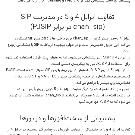
پیشرفته‌ای مانند پشتیبانی بهتر از WebRTC و SIP trunking را ارائه می‌دهد.
تفاوت ایزابل 4 و 5 در مدیریت SIP
(chan_sip در برابر PJSIP)
ایزابل 4 به‌طور پیش‌فرض از chan_sip برای داخلی‌ها و ترانک‌های SIP استفاده
می‌کند. این درایور قدیمی‌تر است و در موارد پیچیده ارتباطات SIP با مشکلاتی روبرو
است.
در ایزابل 4 از PJSIP نیز پشتیبانی می‌شود، اما به عنوان پیش‌فرض استفاده نمی‌شود.
برای استفاده از PJSIP، نیاز به پیکربندی دستی است.
اما در ایزابل 5 درایور PJSIP به‌عنوان درایور پیش‌فرض SIP معرفی شده است. PJSIP
قابلیت‌های پیشرفته‌تری از جمله پشتیبانی بهتر از NAT، TLS و SRTP، و امکان
مقیاس‌پذیری بیشتر را فراهم می‌کند.
همان طور که متوجه شدید دیگر تفاوت ایزابل 4 و 5 درایور پیش‌فرض این دو
می‌باشد، البته در ایزابل 5 همچنان می‌توانید از chan_sip استفاده کنید، اما توصیه
می‌شود که به PJSIP مهاجرت کنید.
پشتیبانی از سخت‌افزارها و درایورها
تفاوت ایزابل 4 و 5 در پشتیبانی از سخت افزارها زیاد چشم گیر نیست، در ایزابل 4 از