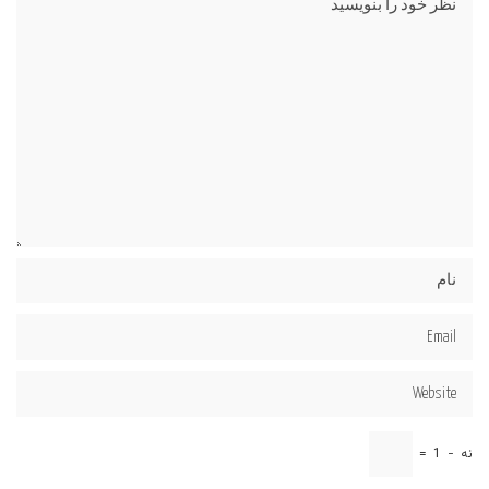
نه
−
1
=