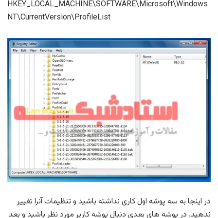
HKEY_LOCAL_MACHINE\SOFTWARE\Microsoft\Windows
NT\CurrentVersion\ProfileList
در اینجا به سه پوشه اول کاری نداشته باشید و تنظیمات آنرا تغییر
ندهید. در پوشه های بعدی دنبال پوشه کاربر مورد نظر باشید و بعد