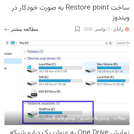
ساخت Restore point به صورت خودکار در
ویندوز
رایان
3 نوامبر، 2020
مطالعه بیشتر
Posted
by
مقالات
ویندوزهای سرور
ویندوزهای کلاینت
نمایش One Drive به عنوان یک درایو شبکه