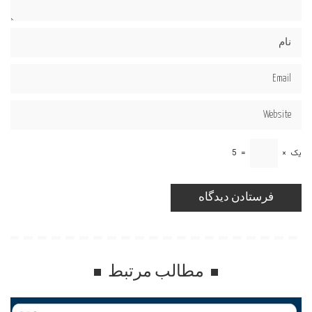
یک
×
=
5
مطالب مرتبط