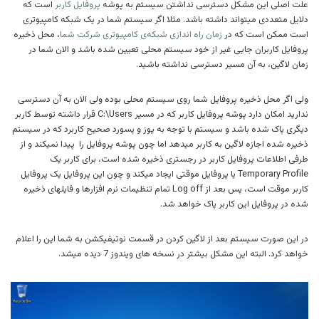
علت اصلی این مشکل دسترسی نداشتن سیستم به پوشه
پروفایل کاربر
است که
دلایل متعددی میتواند داشته باشد. مثلا اگر سیستم شما در یک شبکه کامپیوتری
است ممکن است که در
زمان راه اندازی شبکه‌ی کامپیوتری شرکت شما
، محل ذخیره
پروفایل کاربران جایی غیر از خود سیستم محلی تعیین شده باشد و الان شما در
زمان لاگین، به آن مسیر دسترسی نداشته باشید.
ولی اگر محل ذخیره پروفایل شما روی سیستم محلی بوده ولی الان به آن دسترسی
ندارید امکان دارد پوشه پروفایل کاربر که در مسیر C:\Users قرار داشته توسط کاربر
دیگری پاک شده باشد و سیستم با توجه به یوز و پسورد صحیح کاربرد که در سیستم
ذخیره شده اجازه لاگین به کاربر میدهد اما چون پوشه پروفایل را پیدا نمیکند و از
طرفی اطلاعات پروفایل کاربر در رجستری ذخیره شده است، برای کاربر یک
Temporary Profile یا پروفایل موقتی ایجاد میکند و چون این پروفایل یک پروفایل
کاربر موقت است، پس بعد از Log off تمام تنظیمات نرم افزارها و فایلهای ذخیره
شده در پروفایل این کاربر پاک خواهد شد.
در این صورت سیستم بعد از لاگین کردن در قسمت نوتیفیکشن به شما این را اعلام
خواهد کرد. البته این مشکل بیشتر در نسخه های ویندوز 7 دیده میشد.