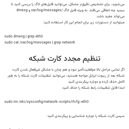
می‌شوید، برای تشخیص دقیق‌تر مشکل، می‌توانید فایل‌های لاگ را بررسی کنید تا
ببینید چه اتفاقی می‌افتد. به ویژه فایل لاگ /var/log/messages و dmesg
می‌تواند مفید باشد.
میتوانید از دستورات زیر برای انجام این کار استفاده کنید:
sudo dmesg | grep eth0
sudo cat /var/log/messages | grep network
تنظیم مجدد کارت شبکه
اگر تمامی مراحل بالا موفقیت‌آمیز نبود و هم چنان با مشکل غیرفعال شدن کارت
شبکه بعد از ریبوت ایزابل مواجه هستید، می‌توانید تنظیمات کارت شبکه را به طور
کامل حذف کرده و دوباره پیکربندی کنید.
ابتدا فایل تنظیمات رابط شبکه را حذف کنید:
sudo rm /etc/sysconfig/network-scripts/ifcfg-eth0
سپس کارت شبکه را دوباره شناسایی و پیکربندی کنید: