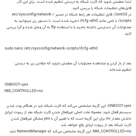
ابتدا مطمئن شوید که کارت شبکه به درستی تنظیم شده است. برای این کار،
فایل‌های تنظیمات شبکه را بررسی کنید.
در CentOS، فایل تنظیمات هر رابط شبکه در مسیر /etc/sysconfig/network-
scripts/ با نامی مانند ifcfg-eth0 ذخیره شده است. با دستور زیر میتوانید به
محتوایات آن دسترسی داشته باشید یا با استفاده ftp به آن وصل شده و آنرا بررسی
کنید.
sudo nano /etc/sysconfig/network-scripts/ifcfg-eth0
بعد از باز کردن و مشاهده محتویات آن مطمئن شوید که مقادیر زیر به درستی
تنظیم شده‌اند:
ONBOOT=yes
NM_CONTROLLED=no
ONBOOT=yes: این گزینه مشخص می‌کند که کارت شبکه باید در هنگام بوت شدن
سیستم فعال شود. معمولا علت اصلی غیرفعال شدن کارت شبکه بعد از ریبوت ایزابل
داشتن مقدار no برای این گزینه است که با تغییر آن با yes مشکل غیرفعال شدن
کارت شبکه بعد از ریبوت ایزابل رفع خواهد شد.
NM_CONTROLLED=no: این گزینه مشخص می‌کند که NetworkManager نباید