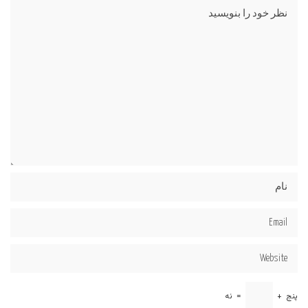
پنج
+
=
نه