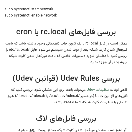
sudo systemctl start network
sudo systemctl enable network
بررسی فایل‌های rc.local یا cron
ممکن است در فایل rc.local یا یک کرون جاب تنظیماتی وجود داشته باشد که باعث
غیرفعال شدن کارت شبکه بعد از بوت شدن سیستم می‌شود. فایل /etc/rc.local را
بررسی کنید تا مطمئن شوید دستورات خاصی که باعث غیرفعال شدن کارت شبکه
می‌شود در آن وجود ندارد.
بررسی Udev Rules (قوانین Udev)
گاهی اوقات
تنظیمات Udev
می‌تواند باعث بروز این مشکل شود. بررسی کنید که
فایل‌های قوانین Udev (در مسیر /etc/udev/rules.d/ یا /lib/udev/rules.d/) هیچ
تداخلی با تنظیمات کارت شبکه شما نداشته باشد.
بررسی فایل‌های لاگ
اگر هنوز هم با مشکل غیرفعال شدن کارت شبکه بعد از ریبوت ایزابل مواجه