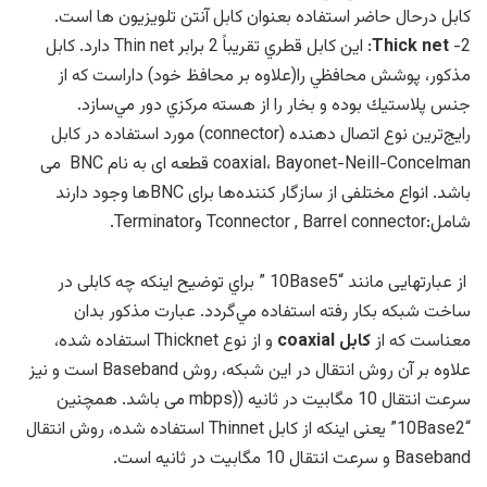
کابل درحال حاضر استفاده بعنوان کابل آنتن تلویزیون ها است.
2-
Thick net
: اين كابل قطري تقريباً 2 برابر Thin net دارد. كابل
مذكور، پوشش محافظي را(علاوه بر محافظ خود) داراست كه از
جنس پلاستيك بوده و بخار را از هسته مركزي دور مي‌سازد.
رايج‌ترين نوع اتصال دهنده (connector) مورد استفاده در كابل
coaxial، Bayonet-Neill-Concelman قطعه ای به نام BNC می
باشد. انواع مختلفی از سازگار كننده‌ها برای BNCها وجود دارند
شامل:Tconnector , Barrel connector وTerminator.
از عبارتهايی مانند “10Base5 ” براي توضيح اينكه چه كابلی در
ساخت شبكه بكار رفته استفاده مي‌گردد. عبارت مذكور بدان
معناست كه از
كابل coaxial
و از نوع Thicknet استفاده شده،
علاوه بر آن روش انتقال در اين شبكه، روش Baseband است و نيز
سرعت انتقال 10 مگابيت در ثانيه ((mbps می باشد. همچنين
“10Base2” يعنی اينكه از كابل Thinnet استفاده شده، روش انتقال
Baseband و سرعت انتقال 10 مگابيت در ثانيه است.