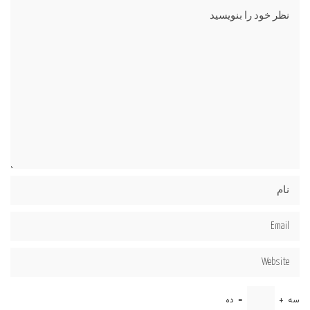
سه
+
=
ده