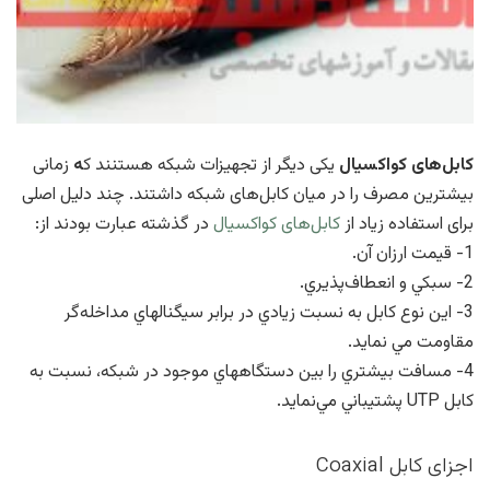
کابل‌های کواکسیال
یکی دیگر از
تجهیزات شبکه
هستنند ک
ه
زمانی
بيشترين مصرف را در ميان كابل‌های شبكه داشتند. چند دليل اصلی
برای استفاده زياد از
کابل‌های کواکسیال
در گذشته عبارت بودند از:
1- قيمت ارزان آن.
2- سبكي و انعطاف‌پذيري.
3- اين نوع كابل به نسبت زيادي در برابر سيگنالهاي مداخله‌گر
مقاومت مي نمايد.
4- مسافت بيشتري را بين دستگاههاي موجود در شبكه، نسبت به
كابل UTP پشتيباني مي‌نمايد.
اجزای كابل Coaxial