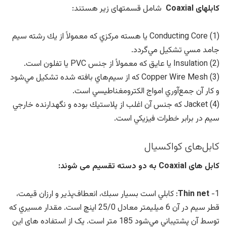
کابلهای Coaxial
شامل قسمتهای زیر هستند:
(1) Conducting Core يا هسته مركزي كه معمولاً از يك رشته سيم
جامد مسي تشكيل مي‌گردد.
(2) Insulation يا عايق كه معمولاً از جنس PVC يا تفلون است.
(3) Copper Wire Mesh كه از سيم‌هاي بافته شده تشكيل مي‌شود
و كار آن جمع‌آوري امواج الكترومغناطيسي است.
(4) Jacket كه جنس آن اغلب از پلاستيك بوده و نگهدارنده خارجي
سيم در برابر خطرات فيزيكي است.
کابل‌های کواکسیال
كابل های Coaxial به دو دسته تقسيم می شوند:
1-
Thin net
: كابلي است بسيار سبك، انعطاف‌پذير و ارزان قيمت،
قطر سيم در آن 6 ميليمتر معادل 25/0 اينچ است. مقدار مسيري كه
توسط آن پشتيباني مي‌شود 185 متر است. یک از استفاده های این