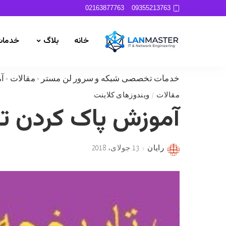
02163877763
09355213763
خانه
بلاگ
خدمات
خدمات تخصصی شبکه و سرور لن مستر
-
مقالات
-
آم
مقالات
ویندوزهای کلاینت
آموزش پاک کردن تاری
رایان
13 جولای، 2018
Posted
by