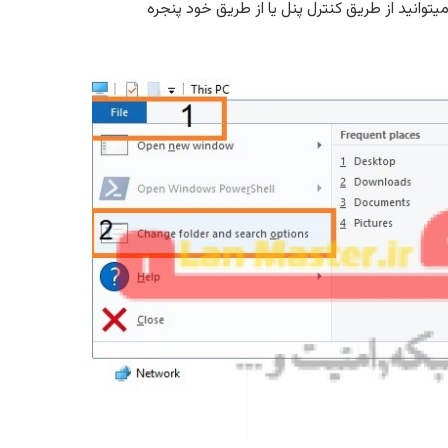
 دیگر برای اینکار استفاده از تنظیمات موجود در فولدر آپشن است برای دسترسی به Folder Options میتوانید از طریق کنترل پنل یا از طریق خود پنجره