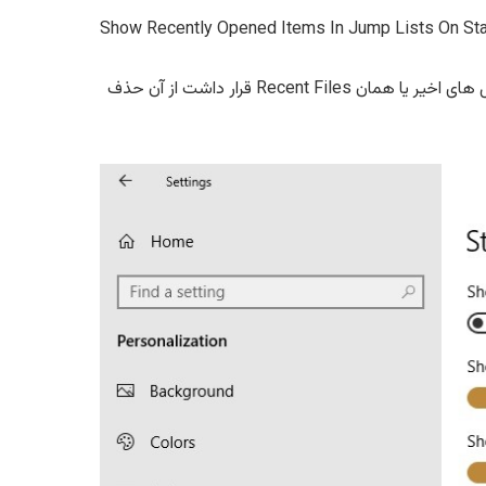
Show Recently Opened Items In Jump Lists On Sta
را یکبار از حالت On به Off ببرید و دوباره آنرا روی On قرار دهید با این کار تمام فایلهایی که در تاریخچه فایل های اخیر یا همان Recent Files قرار داشت از آن حذف