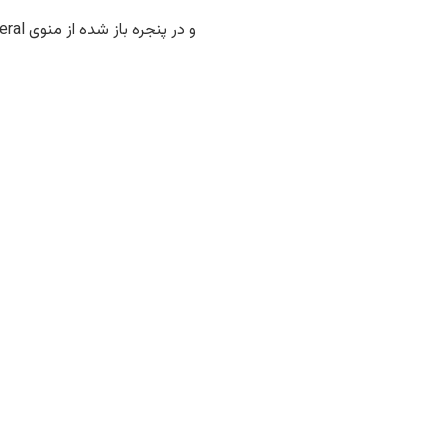
و در پنجره باز شده از منوی General ابتدا دکمه Clear در قسمت Privacy را انتخاب و روی OK کلیک میکنیم.