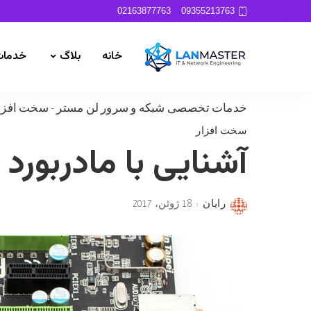
02163877763
09355213763
خانه
بلاگ
خدمات
خدمات تخصصی شبکه و سرور لن مستر
-
سخت افزا
سخت افزار
آشنایی با مادربورد 
رایان
18 ژوئن، 2017
Posted
by