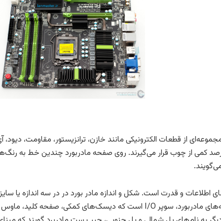
وعه‌ای از قطعات الکترونیکی مانند خازن، ترانزیستور، مقاومت، دیود، آ
صد کمی از چوب قرار می‌گیرند. روی صفحه مادربورد چندین خط به رنگ‌
ی‌گویند.
و Full ATX هستند. یکی از تراشه‌های مادربورد، سوپر I/O است که دیسک‌ها
راشه ی دیگر به نام‌های پل شمالی و پل جنوبی، چیپ ست مادربرد گویند که م