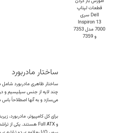
آموزش باز کردن
قطعات لپتاپ
Dell سری
Inspiron 13
7000 مدل 7353
و 7359
ساختار مادربورد
ساختار ظاهری مادربورد شامل مجم
چند لایه از جنس سیلیسیم و در
می‌سازد و به آنها اصطلاحاً باس م
سوپر I/O بعلاوه ی دو ت