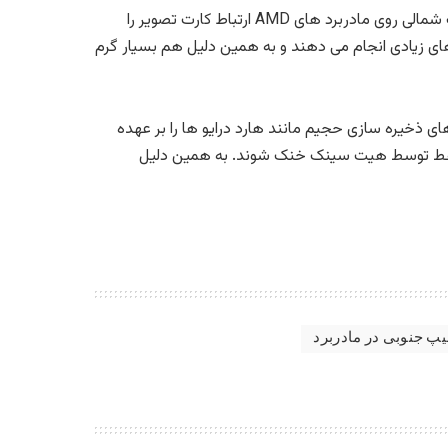
کار کند. چیپ ست شمالی روی مادربرد های AMD ارتباط کارت تصویر را
د چون کنترل کننده حافظه درون CPU قرار دارد. چیپ های شمالی فعلی یا Northbridge کارهای زیادی انجام می دهند و به همین دلیل هم بسیار گرم
های توسعه و درایوهای ذخیره سازی حجیم مانند هارد درایو ها را بر عهده
 چیپ ها می توانند فقط توسط هیت سینک خنک شوند. به همین دلیل
پ جنوبی در مادربرد