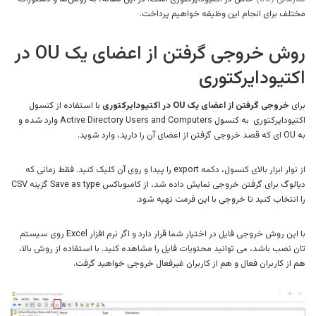
مختلف برای انجام این وظیفه خواهیم پرداخت.
روش خروجی گرفتن از اعضای یک OU در
اکتیودایرکتوری
برای
خروجی گرفتن از اعضای یک OU در اکتیودایرکتوری
با استفاده از کنسول
اکتیودایرکتوری به کنسول Active Directory Users and Computers وارد شده و
به OU ای که قصد خروجی گرفتن از اعضای آن را دارید، وارد شوید.
از نوار ابزار بالای کنسول، دکمه export را پیدا و روی آن کلیک کنید. فقط زمانی که
دیالوگ برای گرفتن خروجی نمایش داده شد، از کامبوباکس Save as type گزینه CSV
را انتخاب کنید تا خروجی با این فرمت تهیه شود.
با این روش خروجی فایل در اختیار شما قرار دارد و اگر نرم افزار Excel روی سیستم
تان نصب باشد، می توانید محتویات فایل را مشاهده کنید. با استفاده از روش بالا،
هم از کاربران فعال و هم از کاربران غیرفعال خروجی خواهید گرفت.