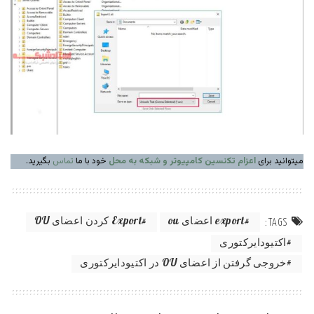
میتوانید برای
اعزام تکنسین کامپیوتر و شبکه به محل
خود با ما
تماس
بگیرید.
export اعضای ou
Export کردن اعضای OU
TAGS:
اکتیودایرکتوری
خروجی گرفتن از اعضای OU در اکتیودایرکتوری