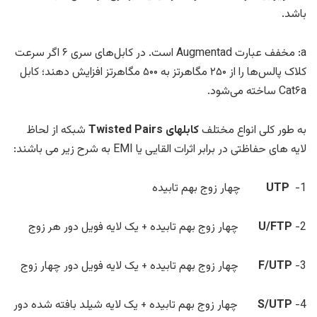
باشد.
a: مخفف عبارت Augmentad است. در کابل‌های سری ۶ اگر سرعت
کلاک پالس‌ها را از ۲۵۰ مگاهرتز به ۵۰۰ مگاهرتز افزایش دهند؛ کابل
Cat۶a ساخته می‌شود.
به طور کلی انواع مختلف
کابلهای Twisted Pairs
شبکه از لحاظ
لایه های حفاظتی در برابر اثرات القایی یا
EMI
به شرح زیر می باشند:
1-
UTP
چهار زوج بهم تابیده
2-
U/FTP
چهار زوج بهم تابیده + یک لایه فویل دور هر زوج
3-
F/UTP
چهار زوج بهم تابیده + یک لایه فویل دور چهار زوج
4-
S/UTP
چهار زوج بهم تابیده + یک لایه شیلد بافته شده دور