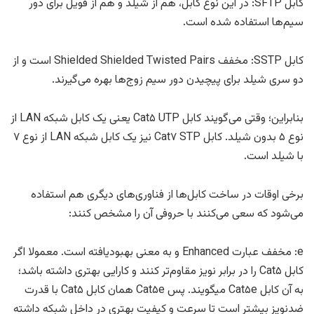
کابل SFTP: در این نوع کابل، هم از شیلد و هم از فویل برای دور
سیم‌ها استفاده شده است.
کابل SSTP: مخفف Shielded Shielded Twisted Pairs است و از
دو سری شیلد برای پیچیدن دور سیم زوج‌ها بهره می‌گیرند.
بنابراین؛ وقتی می‌گویند کابل Cat۵ UTP یعنی یک کابل شبکه LAN از
نوع ۵ بدون شیلد. کابل Cat۷ STP نیز یک کابل شبکه LAN از نوع ۷
با شیلد است.
برخی اوقات در ساخت کابل‌ها از فناوری‌های دیگری هم استفاده
می‌شود که سعی می‌کنند با حروفی آن را مشخص کنند:
e: مخفف عبارت Enhanced و به معنی بهبودیافته است. معمولا اگر
کابل Cat۵ را در برابر نویز مقاوم‌تر کنند و کارایی بهتری داشته باشد؛
به آن کابل Cat۵e میگویند. پس Cat۵e همان کابل Cat۵ با قدرت
ضدنویز بیشتر است تا سرعت و کیفیت بهتری در داخل شبکه داشته