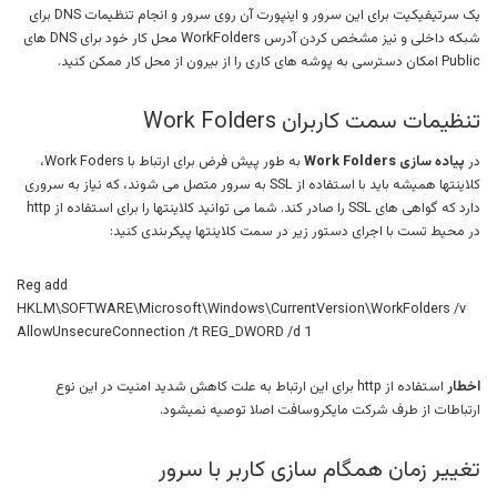
یک سرتیفیکیت برای این سرور و اینپورت آن روی سرور و انجام تنظیمات DNS برای
شبکه داخلی و نیز مشخص کردن آدرس WorkFolders محل کار خود برای DNS های
Public امکان دسترسی به پوشه های کاری را از بیرون از محل کار ممکن کنید.
تنظیمات سمت کاربران Work Folders
در
پیاده سازی Work Folders
به طور پیش فرض برای ارتباط با Work Foders،
کلاینتها همیشه باید با استفاده از SSL به سرور متصل می شوند، که نیاز به سروری
دارد که گواهی های SSL را صادر کند. شما می توانید کلاینتها را برای استفاده از http
در محیط تست با اجرای دستور زیر در سمت کلاینتها پیکربندی کنید:
Reg add
HKLM\SOFTWARE\Microsoft\Windows\CurrentVersion\WorkFolders /v
AllowUnsecureConnection /t REG_DWORD /d 1
اخطار
استفاده از http برای این ارتباط به علت کاهش شدید امنیت در این نوع
ارتباطات از طرف شرکت مایکروسافت اصلا توصیه نمیشود.
تغییر زمان همگام سازی کاربر با سرور