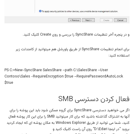
و در پنجره آخر تنظیمات SyncShare را بررسی و روی Create کلیک کنید.
برای انجام تنظیمات SyncShare از طریق پاورشل هم میتوانید از کامندلت زیر
استفاده کنید:
PS C:>New-SyncShare SalesShare –path C:\SalesShare –User
Contoso\Sales -RequireEncryption $true –RequirePasswordAutoLock
$true
فعال کردن دسترسی SMB
اگر می خواهید دسترسی SyncShare برای گروه ممکن شود باید این پوشه را برای
آنها به اشتراک گذاشته باشید که برای کار میتوانید SMB را برای این کار پوشه فعال
کنید، شما می توانید از طریق Windows Explorer به مکان پوشه ای که ایجاد کردید
بروید “در اینجا D:\Edari” روی آن راست کلیک کنید و