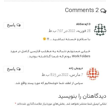
2 Comments
AliSeraj13
پاسخ
28 فوریه، 2022 در 7:07 ب.ظ
بـا سـلام و خـسـتـه نـبـاشـیـد … !!!
خـیـلـی مـمـنـونـم دنـبـالـه یـه مـطـلـب فـارسـی کـامـل در مـورد
Work Folders بـودم کـه شـمـا گـذاشـتـه بـودیـد .
درویش زاده
پاسخ
7 مارس، 2022 در 8:15 ب.ظ
سپاس از لطف شما خوشحالیم که مورد پسند واقع شد.
دیدگاهتان را بنویسید
نشانی ایمیل شما منتشر نخواهد شد.
بخش‌های موردنیاز علامت‌گذاری شده‌اند
*