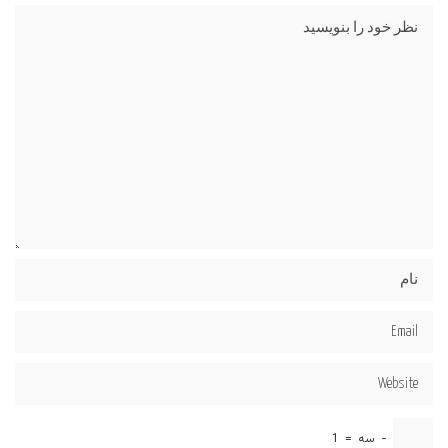
−
سه
=
1