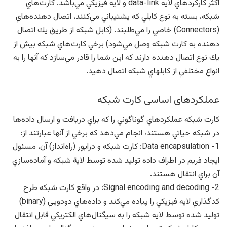
اكثر كاركردهاي لايه data-link و لايه فيزيكي مي‌باشد. كارت‌هاي
شبكه، بسته به نوع كابلي كه پشتيباني مي‌كنند، اتصال دهنده‌هاي
(Connectors) خاصي را مي‌طلبند. (كابل شبكه از طريق يك اتصال
دهنده به كارت شبكه وصل مي‌شود) برخي كارت‌هاي شبكه بيش از
يك نوع اتصال دهنده دارند كه اين شما را قادر مي‌سازد كه آنها را به
انواع مختلفي از كابلهاي شبكه اتصال دهيد.
عملكردهای اساسی كارت شبكه
كارت شبكه عملكردهاي گوناگوني را كه براي دريافت و ارسال داده‌ها
در شبكه حياتي هستند، انجام مي‌دهد كه برخي از آنها عبارتند از:
1- Data encapsulation: كارت شبكه و درايور (راه‌انداز) آن، مسئول
ايجاد فريم در اطراف داده توليد شده توسط لاية شبكه و آماده‌سازي
آن براي انتقال هستند.
2- Signal encoding and decoding: در واقع كارت شبكه طرح
كدگذاري لايه فيزيكي را پياده مي‌كند و داده‌هاي دودويي (binary)
توليد شده توسط لايه شبكه را به سيگنال‌هاي الكتريكي قابل انتقال