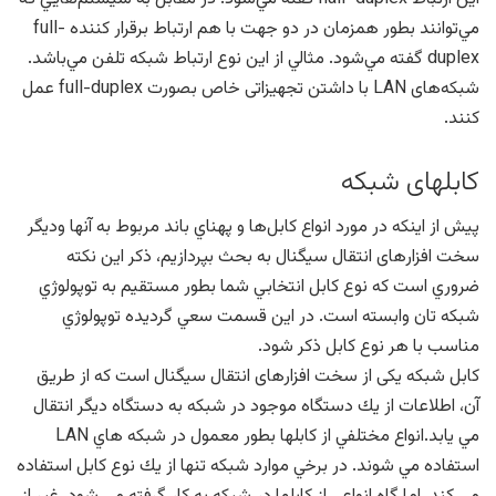
مي‌توانند بطور همزمان در دو جهت با هم ارتباط برقرار كننده full-
duplex گفته مي‌شود. مثالي از اين نوع ارتباط شبكه تلفن مي‌باشد.
شبكه‌های LAN با داشتن تجهيزاتی خاص بصورت full-duplex عمل
كنند.
كابلهای شبكه
پيش از اينكه در مورد انواع كابل‌ها و پهناي باند مربوط به آنها ودیگر
سخت افزارهای انتقال سیگنال به بحث بپردازيم، ذكر اين نكته
ضروري است كه نوع كابل انتخابي شما بطور مستقيم به توپولوژي
شبكه تان وابسته است. در اين قسمت سعي گرديده توپولوژي
مناسب با هر نوع كابل ذكر شود.
كابل شبكه یکی از سخت افزارهای انتقال سیگنال است كه از طريق
آن، اطلاعات از يك دستگاه موجود در شبكه به دستگاه ديگر انتقال
مي يابد.انواع مختلفي از كابلها بطور معمول در شبكه هاي LAN
استفاده مي شوند. در برخي موارد شبكه تنها از يك نوع كابل استفاده