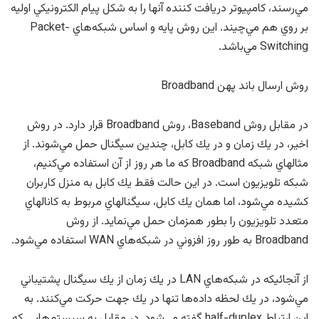
مي‌رسند، كامپيوتر دريافت كننده آنها را به شكل پيام الكترونيكي اوليه
بر روي هم مي‌چيند. اين روش پايه و اساس شبكه‌هاي Packet-
Switching مي‌باشد.
روش ارسال باند پهن Broadband
در مقابل روش Baseband، روش Broadband قرار دارد. در روش
اخير، در يك زمان و در يك كابل، چندين سيگنال حمل مي‌شوند. از
مثالهاي شبكه Broadband كه ما هر روز از آن استفاده مي‌كنيم،
شبكه تلويزيون است. در اين حالت فقط يك كابل به منزل كاربران
كشيده مي‌شود، اما همان يك كابل، سيگنالهاي مربوط به كانالهاي
متعدد تلويزيون را بطور همزمان حمل مي‌نمايد. از روش
Broadband به طور روز افزوني در شبكه‌هاي WAN استفاده مي‌شود.
از آنجائيكه در شبكه‌هاي LAN در يك زمان از يك سيگنال پشتيباني
مي‌شود، در يك لحظه داده‌ها تنها در يك جهت حركت مي‌كنند. به
اين ارتباط half-duplex گفته مي‌شود. در مقابل به سيستم‌هايي كه