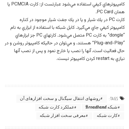
كامپيوترهاي كيفي استفاده مي‌شود عبارتست از: كارت PCMCIA يا
همان PC Card.
كارت PC در يك شيار و يا در يك جفت شيار موجود در كناره
كامپيوتر كيفي جاي مي‌گيرد. كابل شبكه با استفاده از ابزاري به نام
“dongle” به كارت PC متصل مي‌شود. كارتهاي PC جز ابزارهاي
“Plug-and-Play” هستند، و مي‌توان در حاليكه كامپيوتر روشن و در
حال فعاليت است، آنها را نصب يا خارج نمود و پس از نصب آنها
نيازي به restart كردن كامپيوتر نيست.
روشهای انتقال سیگنال و سخت افزارهای آن
TAGS:
شبكه Broadband
عملکرد كارت شبكه
كارت شبكه
معرفی سخت افزار شبکه