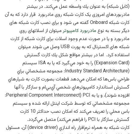
(كابل شبكه) به عنوان يك واسطه عمل مي‌كند. در بیشتر
مادربوردهای امروزی یک كارت شبكه روی مادربورد قرار دارد که به آن
کارت شبکه Onboard گفته می شود و برای نصب کارت شبکه های
دیگر بسته به نوع
مادربورد کامپیوتر
میتوان از اسلاتهای روی
مادربورد و یا در صورت عدم وجود اسلات برای کارت شبکه از کارت
شبکه های اکسترنال که به پورت USB وصل می شوند میتوان
استفاده کرد. اما در بيشتر مواقع شكل يك كارت گسترش
(Expansion Card) را به خود مي‌گيرد كه يا به ISA سيستم
(Industry Standard Architecture: مجموعه مشخصاتي براي
طراحي باس‌ها كه امكان مي‌دهد قطعات بصورت كارت به شيارهاي
گسترش استاندارد كامپيوترهاي شخصي آي‌بي‌ام و سازگار با آنها
افزوده شوند)، و يا به PCI (Peripheral Component Interconnect:
مجموعه مشخصاتي كه توسط شركت اينتل ارائه شده و سيستم
باس محلي را تعريف مي‌كند كه امكان نصب حداكثر 10 كارت
گسترش سازگار با PCI را فراهم مي‌كند) متصل مي‌گردد.
كارت شبكه به همراه نرم‌افزار راه اندازي (device driver) آن، مسئول