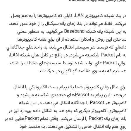
در يك شبكه کامپیوتری LAN، كابلي كه كامپيوترها را به هم وصل
مي‌كند، فقط مي‌تواند در يك زمان يك سيگنال را از خود عبور دهد،
به اين شبكه يك شبكه Baseband مي‌گوئيم. به منظور عملي
ساختن اين روش و امكان استفاده از آن براي همه كامپيوترها،
داده‌اي كه توسط هر سيستم انتقال مي‌يابد، به واحدهاي جداگانه‌اي
به نام Packet شكسته مي‌شود. در واقع در کابل های شبکه LAN،
توالي Packetهاي توليد شده توسط سيستم‌هاي مختلف را شاهد
هستيم كه به سوي مقاصد گوناگوني در حركت‌اند.
براي مثال وقتي كامپيوتر شما يك پيام پست الكترونيكي را انتقال
مي‌دهد، اين پيام به Packetهاي متعددي شكسته مي‌شود و
كامپيوتر هر Packet را جداگانه انتقال مي‌دهد. در این شبکه
کامپیوتری، كامپيوتر ديگري كه بخواهد به انتقال داده بپردازد نيز در
يك زمان يك Packet را ارسال مي‌كند. وقتي تمام Packetهايي كه بر
روي هم يك انتقال خاص را تشكيل مي‌دهند، به مقصد خود