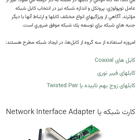
مي كند، اما گاه انواعي از كابلها در شبكه به كار گرفته مي شود. غير از
عامل توپولوژي، پروتكل و اندازه شبكه نيز در انتخاب كابل شبكه
مؤثرند. آگاهي از ويژگيهاي انواع مختلف كابلها و ارتباط آنها با ديگر
جنبه هاي شبكه براي توسعه يك شبكه موفق ضروري است.
امروزه استفاده از سه گروه از كابل‌ها، در ايجاد شبكه مطرح هستند:
كابل های Coaxial
کابلهای فیبر نوری
کابلهای زوج بهم تابیده یا Twisted Pair
كارت شبكه یا Network Interface Adapter