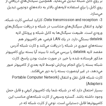
بر روي كابل شبكه تبديل مي‌نمايد. همچنين سيگنال‌هاي دريافتي از
روي كابل را براي استفاده لايه‌هاي بالاتر به داده‌هاي دودويي تبديل
مي‌سازد.
3- Data transmission and reception: كاركرد اساسي كارت شبكه،
توليد و انتقال سيگنال‌هاي متناسب در شبكه و دريافت سيگنال‌هاي
ورودي است. طبيعت سيگنال‌ها به كابل شبكه و پروتكل لايه
datalink بستگي دارد. در يك LAN فرضي، هر كامپيوتر هم
بسته‌هاي عبوري در شبكه را دريافت مي‌كند و كارت شبكه آدرس
مقصد لايه datalink را بررسي مي‌كند تا ببيند آيا بسته براي كامپيوتر
مذكور فرستاده شده يا خير. در صورت مثبت بودن پاسخ، كارت
شبكه بسته را براي انجام پردازش توسط لايه بعدي از كامپيوتر عبور
مي‌دهد، در غير اينصورت بسته را به دور مي‌افكند.
كارت شبكه قابل نقل و انتقال (Portable Computer Network
Adapters)
بسيار احتمال دارد كه در شبكه شما يك كامپيوتر كيفي و قابل حمل
وجود داشته باشد. گستره وسيعي از كارت شبكه‌هاي مناسب اين
كامپيوترها قابل دستيابي است. نوعي از كارت شبكه كه در