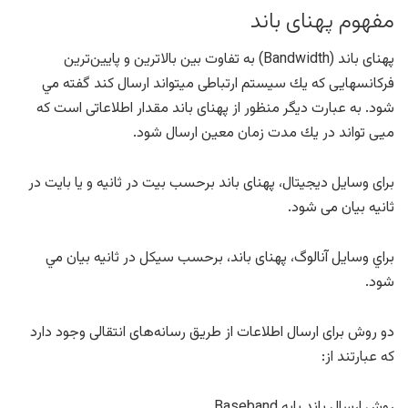
مفهوم پهنای باند
پهنای باند (Bandwidth) به تفاوت بين بالاترين و پايين‌ترين
فركانسهايی كه يك سيستم ارتباطی میتواند ارسال كند گفته مي
شود. به عبارت ديگر منظور از پهنای باند مقدار اطلاعاتی است كه
ميی تواند در يك مدت زمان معين ارسال شود.
برای وسايل ديجيتال، پهنای باند برحسب بيت در ثانيه و يا بايت در
ثانيه بيان می شود.
براي وسايل آنالوگ، پهنای باند، برحسب سيكل در ثانيه بيان مي
شود.
دو روش برای ارسال اطلاعات از طريق رسانه‌های انتقالی وجود دارد
كه عبارتند از:
روش ارسال باند پايه Baseband