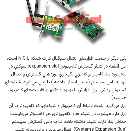
یکی دیگر از سخت افزارهای انتقال سیگنال كارت شبكه يا NIC است،
این قطعه در شيار گسترش كامپيوتر( expansion slot: سوكتي در
مادربورد يك كامپيوتر كه براي نگهداري بوردهاي گسترش و اتصال
آنها به باس سيستم (مسير انتقال داده‌ها) طراحي مي‌شود. شيارهاي
گسترش روشي براي افزايش يا بهبود ويژگيها و قابليت‌هاي كامپيوتر
هستند)
قرار مي‌گيرد، باعث ارتباط آن كامپيوتر و شبكه‌ای، كه كامپيوتر در آن
قرار دارد میشود. در شبکه های کامپیوتری هر كامپيوتر مي‌بايست
حداقل يك كارت شبكه داشته باشد كه به باس گسترش سيستم
(System’s Expansion Bus) اتصال مي‌يابد و براي رسانه شبكه