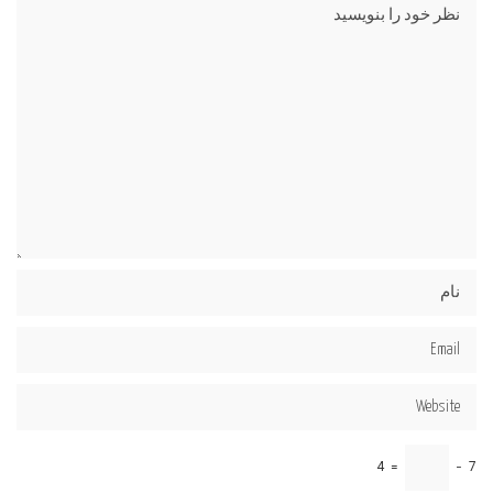
4
=
−
7