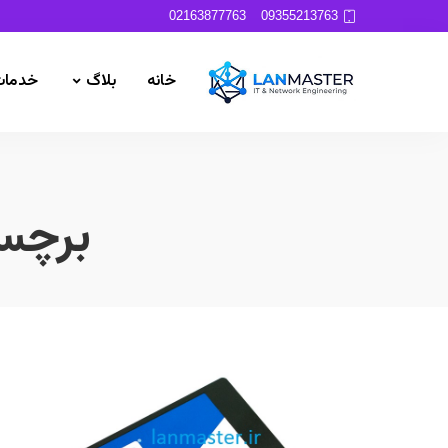
02163877763
09355213763
خانه
بلاگ
خدمات
برچس