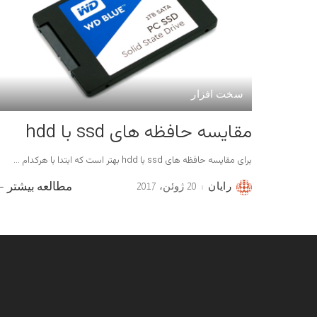
سخت افزار
مقایسه حافظه های ssd با hdd
برای مقایسه حافظه های ssd با hdd بهتر است که ابتدا با هرکدام
...
رایان
20 ژوئن، 2017
مطالعه بیشتر
Posted
by