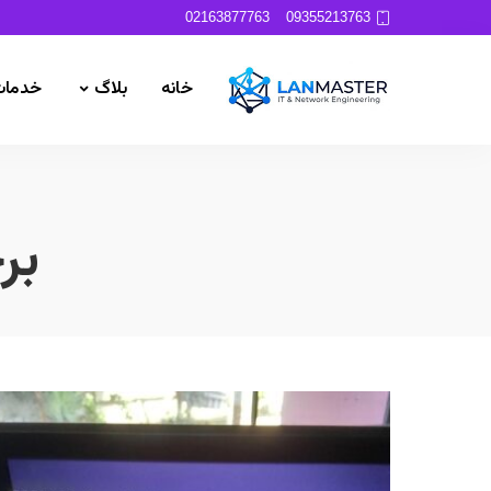
02163877763
09355213763
خانه
بلاگ
خدمات
بر