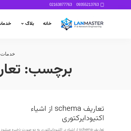
02163877763
09355213763
خانه
بلاگ
خدمات
خدمات 
برچسب:
تعاریف schema از ا
تعاریف schema از اشیاء
اکتیودایرکتوری
تعاریف schema از اشیاء در اکتیودایرکتوری به دو صورت ذخیره میشود