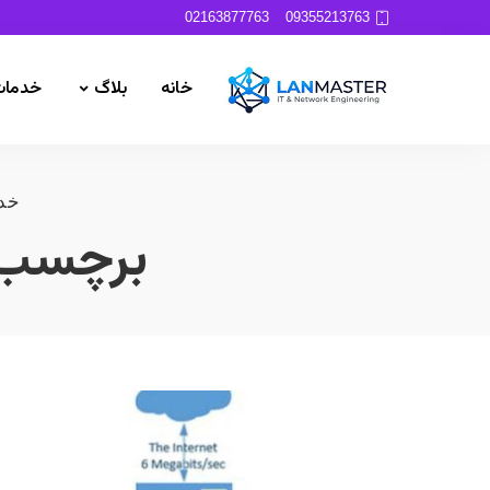
02163877763
09355213763
خانه
بلاگ
خدمات
خدم
برچسب