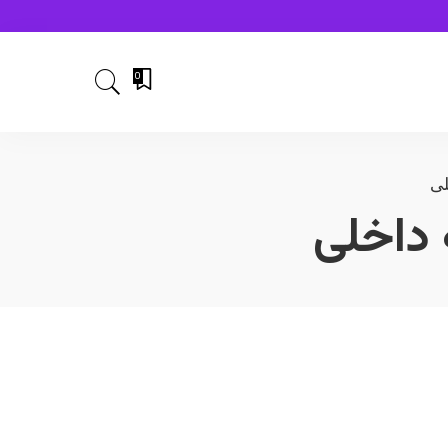
0
ی
داخلی