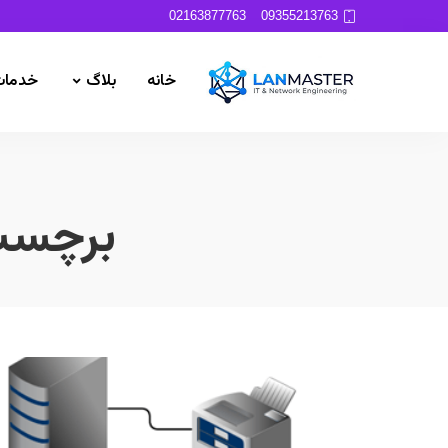
02163877763
09355213763
خانه
بلاگ
خدمات
برچس