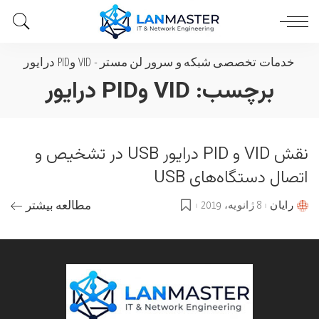
خدمات تخصصی شبکه و سرور لن مستر
-
VID وPID درایور
برچسب:
VID وPID درایور
نقش VID و PID درایور USB در تشخیص و
اتصال دستگاه‌های USB
رایان
8 ژانویه، 2019
مطالعه بیشتر
Posted
by