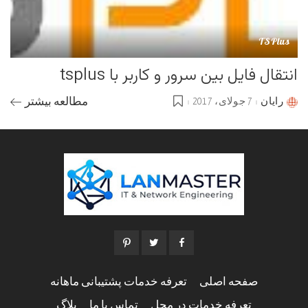
TSPlus
انتقال فایل بین سرور و کاربر با tsplus
رایان
7 جولای، 2017
مطالعه بیشتر
Posted
by
صفحه اصلی
تعرفه خدمات پشتیبانی ماهانه
تعرفه خدمات در محل
تماس با ما
بلاگ