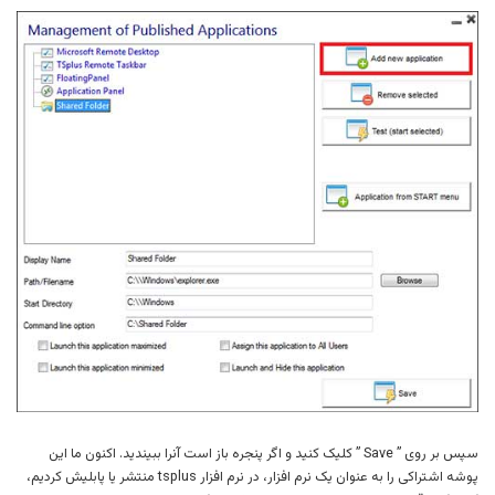
سپس بر روی ” Save ” کلیک کنید و اگر پنجره باز است آنرا ببیندید. اکنون ما این
پوشه اشتراکی را به عنوان یک نرم افزار، در نرم افزار tsplus منتشر یا پابلیش کردیم،