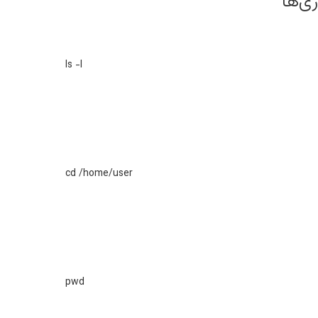
ی‌ها
ls -l
cd /home/user
pwd