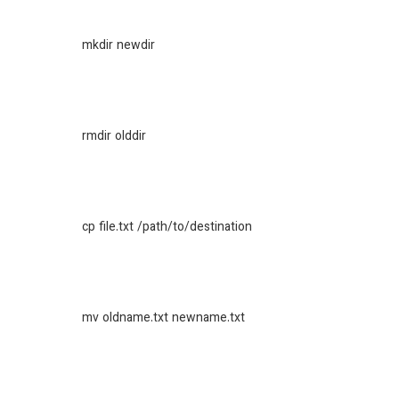
mkdir newdir
rmdir olddir
cp file.txt /path/to/destination
mv oldname.txt newname.txt