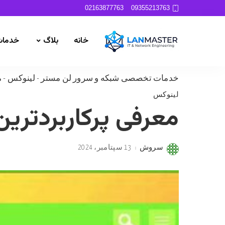
02163877763
09355213763
خانه
بلاگ
خدمات
خدمات تخصصی شبکه و سرور لن مستر
-
لینوکس
-
م
لینوکس
معرفی پرکاربردتری
سروش
13 سپتامبر، 2024
Posted
by