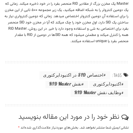
Master یک مخزن بزرگ از مقادیر RID منحصر بفرد را در خود ذخیره میکند. زمانی که
یک دومین کنترولر را به شبکه اضافه میکنید، یک زیر مجموعه ۵۰۰ تایی از این مخزن
را برای استفاده آن دومین کنترولر اختصاص میدهد. زمانی که دومین کنترولری نیاز به
ساختن یک SID دارد، اول مخزن خود را چک میکند که آیا در مخزن خود SID منحصر
بفرد برای اختصاص به شی و استفاده وجود دارد یا خیر. در این روش، RID Master
همه را کنترل میکند و مطمئن میشود که همه SIDها در دومین از RID با مقدار
منحصر بفرد یا unique استفاده میکنند.
اختصاص SID در اکتیودایرکتوری
TAGS:
اکتیودایرکتوری
نقش RID Master
وظایف نقش RID Master
نظر خود را در مورد این مقاله بنویسید
نشانی ایمیل شما منتشر نخواهد شد.
بخش‌های موردنیاز علامت‌گذاری شده‌اند
*