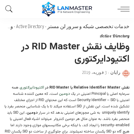
خدمات تخصصی شبکه و سرور لن مستر
-
Active Directory
-
وظایف نقش RID Master در اکتیودایرکتوری
Active Directory
وظایف نقش RID Master در
اکتیودایرکتوری
رایان
3 فوریه، 2019
Posted
by
نقش Relative Identifier Master یا RID Master در
اکتیودایرکتوری
همه
سرمایه اصلی یا Principal امنیتی در یک
دومین
است، که معین کنننده شناسه
امنیتی یا Security Identifier – SID است که این محتوای RID از اجزای مختلف
تشکیل شده است. این نقش از SID استفاده میکند تا با یک شناسایی منحصر بفرد یا
uniquely identify به شی مجوزهای امنیتی بدهد که در سرار
دومین
، این SID باید
منحصر بفرد باشد. به عنوان مثال هر دومین کنترولر میتواند اشیاء فعال امنیتی یا
security-enabled را ایجاد کند، با اینکه برخی مکانیسمهای موازی وجود دارند اما
هیچ گاه دو SID یکسان ساخته نمیشوند. برای جلوگیری از ساخت دو SID یکسان RID