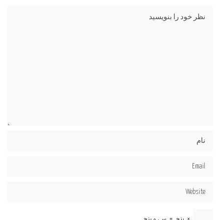
×
پنج
=
سی و پنج