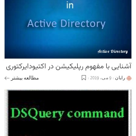
Active Directory
آشنایی با مفهوم رپلیکیشن در اکتیودایرکتوری
رایان
9 می، 2019
مطالعه بیشتر
Posted
by