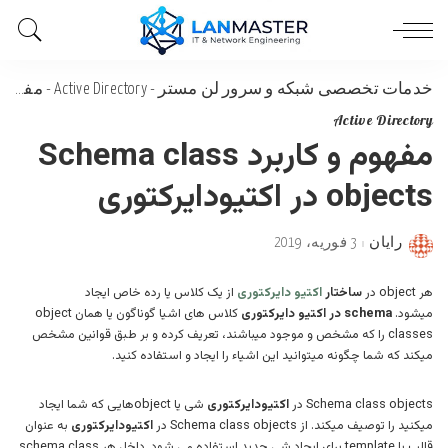
خدمات تخصصی شبکه و سرور لن مستر
-
Active Directory
-
مفهوم و کاربرد Schema class objects در اکتیودایرکتوری
Active Directory
مفهوم و کاربرد Schema class
objects در اکتیودایرکتوری
رایان
3 فوریه، 2019
Posted
by
هر object در
ساختار
اکتیو دایرکتوری
از یک کلاس یا رده خاص ایجاد
میشود.
schema در اکتیو دایرکتوری
کلاس های اشیا گوناگون یا همان object
classes را که مشخص و موجود میباشند، تعریف کرده و بر طبق قوانین مشخص
میکند که شما چگونه میتوانید این اشیاء را ایجاد و استفاده کنید.
Schema class objects در
اکتیودایرکتوری
شی یا objectهایی که شما ایجاد
میکنید را توصیف میکند. از Schema class objects در
اکتیودایرکتوری
به عنوان
قالب یا template برای ایجاد شی جدید استفاده می شود. داخل هر schema class