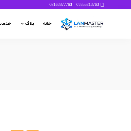
02163877763
09355213763
خانه
بلاگ
خدمات