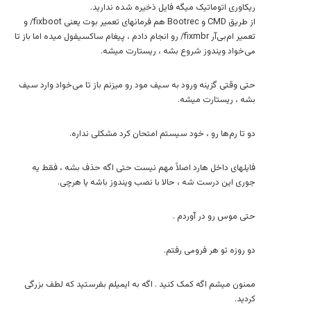
ریکاوری اتوماتیک میگه فایل ذخیره شده ندارید.
از طریق CMD و Bootrec هم فرمانهای تعمیر بوت یعنی fixboot/ و
تعمیر ام‌بی‌آر fixmbr/ رو انجام دادم ، پیغام ساکسیفول میده اما باز تا
می‌خواد ویندوز شروع بشه ، ریستارت میشه.
حتی وقتی گزینه ورود به سیف مود رو میزنم باز تا می‌خواد وارد سیف
بشه ، ریستارت میشه.
دو تا رم‌ها رو ، خود سیستم امتحان کرد مشکلی نداره.
فایلهای داخل هارد اصلاً مهم نیست حتی اگه حذف بشه ، فقط یه
جوری این درست شه ، حالا با نصب ویندوز باشه یا هرچی.
حتی موس رو در آوردم .
دو روزه تو هر فرومی رفتم.
ممنون میشم اگه کمک کنید . اگه به ایمیلم بفرستید که لطف بزرگی
کردید.