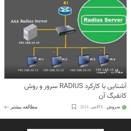
مقالات
امنیت
آشنایی با کارکرد RADIUS سرور و روش
کانفیگ آن
سروش
6 اکتبر، 2024
مطالعه بیشتر
Posted
by