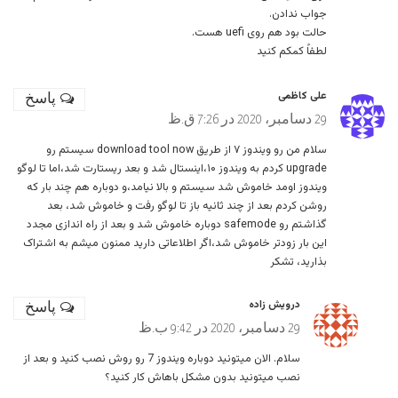
جواب ندادن.
حالت بود هم روی uefi هست.
لطفاً کمکم کنید
علی کاظمی
پاسخ
29 دسامبر، 2020 در 7:26 ق.ظ
سلام من رو ویندوز ۷ از طریق download tool now سیستم رو
upgrade کردم به ویندوز ۱۰،اینستال شد و بعد ریستارت شد،اما تا لوگو
ویندوز اومد خاموش شد سیستم و بالا نیامد،و دوباره هم چند بار که
روشن کردم بعد از چند ثانیه باز تا لوگو رفت و خاموش شد، بعد
گذاشتم رو safemode دوباره خاموش شد و بعد از راه اندازی مجدد
این بار زودتر خاموش شد،اگر اطلاعاتی دارید ممنون میشم به اشتراک
بذارید، تشکر
درویش زاده
پاسخ
29 دسامبر، 2020 در 9:42 ب.ظ
سلام. الان میتونید دوباره ویندوز 7 رو روش نصب کنید و بعد از
نصب میتونید بدون مشکل باهاش کار کنید؟