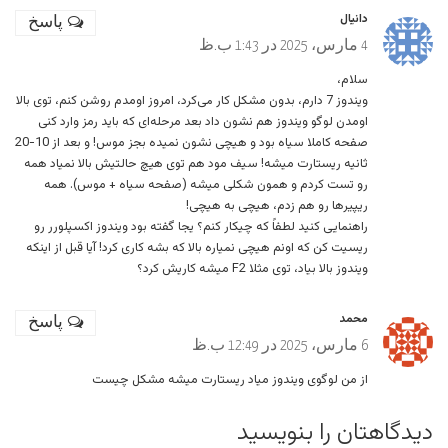
دانیال
پاسخ
4 مارس، 2025 در 1:43 ب.ظ
سلام،
ویندوز 7 دارم، بدون مشکل کار می‌کرد، امروز اومدم روشن کنم، توی بالا
اومدن لوگو ویندوز هم نشون داد بعد مرحله‌ای که باید رمز وارد کنی
صفحه کاملا سیاه بود و هیچی نشون نمیده بجز موس! و بعد از 10-20
ثانیه ریستارت میشه! سیف مود هم توی هیچ حالتیش بالا نمیاد همه
رو تست کردم و همون شکلی میشه (صفحه سیاه + موس). همه
ریپیرها رو هم زدم، هیچی به هیچی!
راهنمایی کنید لطفاً که چیکار کنم؟ یجا گفته بود ویندوز اکسپلورر رو
ریسیت کن که اونم هیچی نمیاره بالا که بشه کاری کرد! آیا قبل از اینکه
ویندوز بالا بیاد، توی مثلا F2 میشه کاریش کرد؟
محمد
پاسخ
6 مارس، 2025 در 12:49 ب.ظ
از من لوگوی ویندوز میاد ریستارت میشه مشکل چیست
دیدگاهتان را بنویسید