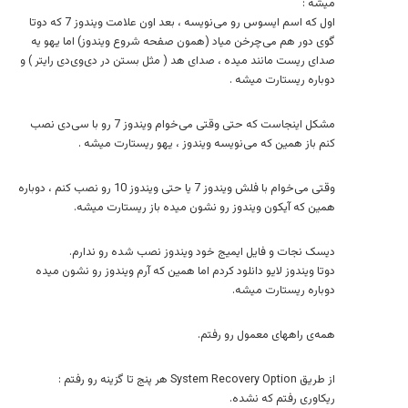
میشه :
اول که اسم ایسوس رو می‌نویسه ، بعد اون علامت ویندوز 7 که دوتا
گوی دور هم می‌چرخن میاد (همون صفحه شروع ویندوز) اما یهو یه
صدای ریست مانند میده ، صدای هد ( مثل بستن در دی‌وی‌دی رایتر ) و
دوباره ریستارت میشه .
مشکل اینجاست که حتی وقتی می‌خوام ویندوز 7 رو با سی‌دی نصب
کنم باز همین که می‌نویسه ویندوز ، یهو ریستارت میشه .
وقتی می‌خوام با فلش ویندوز 7 یا حتی ویندوز 10 رو نصب کنم ، دوباره
همین که آیکون ویندوز رو نشون میده باز ریستارت میشه.
دیسک نجات و فایل ایمیج خود ویندوز نصب شده رو ندارم.
دوتا ویندوز لایو دانلود کردم اما همین که آرم ویندوز رو نشون میده
دوباره ریستارت میشه.
همه‌ی راههای معمول رو رفتم.
از طریق System Recovery Option هر پنج تا گزینه رو رفتم :
ریکاوری رفتم که نشده.