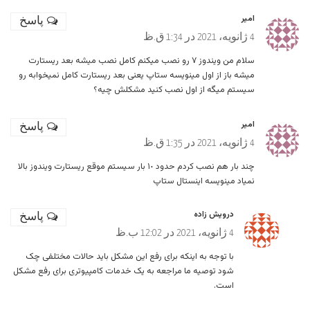
امير
پاسخ
4 ژانویه، 2021 در 1:34 ق.ظ
سلام من ويندوز ٧ رو نصب ميكنم كامل نصب ميشه بعد ريستارت
ميشه باز از اول مينويسه ستاپ يعنى بعد ريستارت كامل نميخوابه رو
سيستم ميگه از اول نصب كنيد مشكلش چيه؟
امير
پاسخ
4 ژانویه، 2021 در 1:35 ق.ظ
چند بار هم نصب كردم حدود ١٠ بار سيستم موقع ريستارت ويندوز بالا
نمياد مينويسه اينستال ستاپ
درویش زاده
پاسخ
4 ژانویه، 2021 در 12:02 ب.ظ
با توجه به اینکه برای رفع این مشکل باید حالات مختلفی چک
شود توصیه ما مراجعه به یک خدمات کامپیوتری برای رفع مشکل
است.