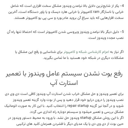
4- یکز از شایع‌ترین دلایل بالا نیامدن ویندوز مشکل سخت افزاری است که شامل
خرابی یا ناسازگار ram کامپیوتر یا خرابی هارد دیسک و یا پاور دستگاه است، آخرین
سخت افزارهایی که باید سراغ آن بروید مادربورد و سی پی یو کامپیوتر هستند.
5- دلیل دیگر بالا نیامدن ویندوز ویروسی شدن کامپیوتر است که احتمالا تنها راه آن
نصب مجدد ویندوز است.
اگر نیاز به
اعزام کارشناس شبکه و کامپیوتر
برای شناسایی و رفع این مشکل یا
مشکلات دیگری در شبکه خود هستید با ما تماس بگیرید.
رفع بوت نشدن سیستم عامل ویندوز با تعمیر
استارت آپ
برای تعمیر ویندوز و حل مشکل خراب شدن استارت آپ ویندوز کافی است دی وی دی
نصب ویندوز را درون درایو خود قرار دهید و پس از بوت وارد گزینه تعمیر ویندوز
شوید و در آنجا نیز گزینه repair startup را انتخاب کنید. با این کار به صورت اتوماتیک
مشکل بررسی و تعمیر میشود و سیستم دوباره راه اندازی می گردد.
اگر با این روش مشکل startup ویندوز حل نشد. با ورود به محیط دستور ویندوز در
حین بوت از دی وی دی یا یک مدیای دیگر با فشردن همزمان کلید های ترکیبی