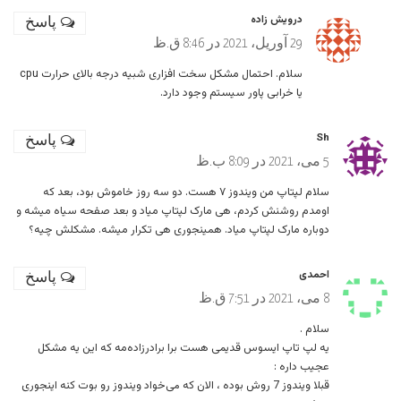
درویش زاده
پاسخ
29 آوریل، 2021 در 8:46 ق.ظ
سلام. احتمال مشکل سخت افزاری شبیه درجه بالای حرارت cpu
یا خرابی پاور سیستم وجود دارد.
Sh
پاسخ
5 می، 2021 در 8:09 ب.ظ
سلام لپتاپ من ویندوز ۷ هست. دو سه روز خاموش بود، بعد که
اومدم روشنش کردم، هی مارک لپتاپ میاد و بعد صفحه سیاه میشه و
دوباره مارک لپتاپ میاد. همینجوری هی تکرار میشه. مشکلش چیه؟
احمدی
پاسخ
8 می، 2021 در 7:51 ق.ظ
سلام .
یه لپ تاپ ایسوس قدیمی هست برا برادرزاده‌مه که این یه مشکل
عجیب داره :
قبلا ویندوز 7 روش بوده ، الان که می‌خواد ویندوز رو بوت کنه اینجوری