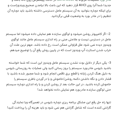
مادر بورد
تنظیمات مربوط به
SATA Mode
در حالت پیشفرض روی IDE باشد و
جدیدا شما آنرا روی AHCI قرار دهید که این باعث بالا نیامدن صحیح ویندوزاست و
برای اینکه دوباره بتوانید به آن سیستم عامل دسترسی داشته باشید باید دوباره آن
تنظیم را در مادر بورد به وضعیت قبلی برگردانید.
2- اگر کامپیوتر روشن میشود و لوگوی سازنده هم نمایش داده میشود اما سیستم
عامل در دسترس نیست و علامتی مبنی بر راه اندازی سیستم عامل مانند لوگوی
ویندوز دیده نمی شود علل فراوانی ممکن است رخ داده باشد. مهم ترین علت آن
خراب شدن استارت آپ ویندوز است که در پایین روش رفع آن را توضیح میدهم.
3- یکی دیگر از دلایل بوت نشدن سیستم عامل ویندوز این است که شما خواسته
باشید بایوس مادربورد سیستم را بروز رسانی کنید ولی عملیات به روزرسانی بایوس
به دلیل هنگ کردن رایانه یا قطع برق ناقص انجام شود و شما مجبور شده باشید با
فشار دادن و نگه داشتن دکمه روشن/خاموش و یا در آوردن باطری سیستم را
خاموش کرده باشید، در این حالت بعد از روشن کردن و یا راه اندازی دوباره سیستم
حتی لوگوی سازنده مادربورد هم نمایش داده نخواهد شد!
تنها راه حل رفع این مشکل برنامه ریزی دوباره بایوس در تعمیرگاه ویا نمایندگی
گارانتی کننده است که شامل گارانتی هم نمی شود و باید هزینه آن را پرداخت کنید!