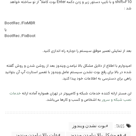
shift+F10 و با تایپ دستور زیر و زدن دکمه Enter بوت کاملا” از نو ساخته خواهد
شد :
BootRec /FixMBR
یا
BootRec /FixBoot
بعد از نمایش تعمیر موفق سیستم را دوباره راه اندازی کنید.
امیدوارم با اطلاع از دلایل مشکل بالا نیامدن ویندوز بعد از روشن شدن و روش گفته
شده در بالا برای رفع بوت نشدن سیستم عامل ویندوز با تعمیر استارت آپ آن بتوانید
راهی برای دسترسی به اطلاعات خود پبدا کنید.
لن مستر ارائه کننده خدمات شبکه و کامپیوتر در تهران همواره آماده ارائه
خدمات
نصب شبکه و سرور
به اشخاص و کسب و کارها می‌باشد.
بوت نشدن ویندوز
TAGS:
رفع مشکل بالا نیامدن ویندوز
علت بالا نیامدن ویندوز