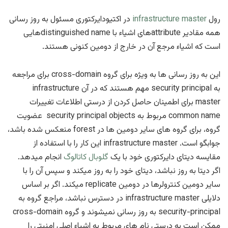
رول
infrastructure master
در اکتیودایرکتوری مسئول به روز رسانی
همه مقادیر attributeهای اشیاء با distinguished nameهایی
است که اشیاء مرجع آن در خارج از دومین کنونی هستند.
این به روز رسانی ها به ویژه برای گروه cross-domain برای مراجعه
به security principal مهم هستند که در آن infrastructure
master برای اطمینان حاصل کردن از درستی اطلاعات تغییرات
common name مربوط به security principal objects عضویت
گروه، برای گروه های سایر دومین ها در forest منعکس شده باشد،
جوابگو است. infrastructure master این کار را با استفاده از
مقایسه دیتای دایرکتوری خود با یک
گلوبال کاتالوگ
انجام میدهد.
اگر دیتا به روز نباشد، دیتای خود را به روز میکند و سپس آن را با
سایر دومین کنترولرها در دومین replicate میکند. اگر بر اساس
دلایلی infrastructure master در دسترس نباشد، مراجع گروه به
security-principal به روز رسانی نمیشوند و گروه cross-domain
ممکن است به درستی نام های مربوط به اشیاء اصلی امنیتی را