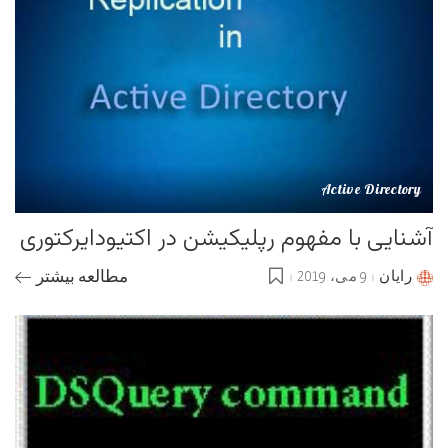
Active Directory
آشنایی با مفهوم رپلیکیشن در اکتیودایرکتوری
رایان
9 می، 2019
مطالعه بیشتر
Posted
by