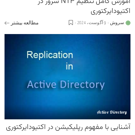
آموزش کامل تنظیم NTP سرور در
اکتیودایرکتوری
سروش
9 آگوست، 2024
مطالعه بیشتر
Posted
by
Active Directory
آشنایی با مفهوم رپلیکیشن در اکتیودایرکتوری