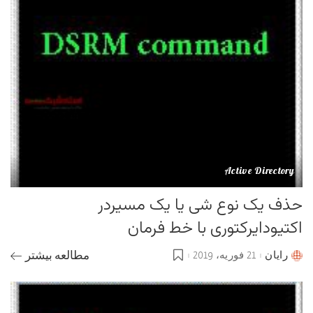
Active Directory
حذف یک نوع شی یا یک مسیردر
اکتیودایرکتوری با خط فرمان
رایان
21 فوریه، 2019
مطالعه بیشتر
Posted
by