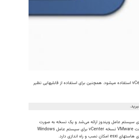
برای مدیریت متمرکز بر ماشین مجازی و هاست‌های ESXI از vCenter استفاده میشود. همچنین برای استفاده از قابلیهایی نظیر
رید.
 بود یعنی یک نسخه برای نصب بر روی سیستم عامل ویندوز ارائه می‌شد و یک نسخه به صورت
Appliance بر پایه لینوکس بود که بسته به نظر ادمین شبکه یکی از این دو انتخاب و نصب می‌شد اما از نسخه 7 شرکت VMware نسخه vCenter برای سیستم عامل Windows