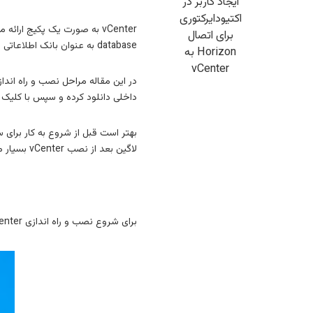
ایجاد کاربر در
اکتیودایرکتوری
برای اتصال
database به عنوان بانک اطلاعاتی و vCenter Service که هسته اصلی vCenter server است استفاده می‌شود.
Horizon به
vCenter
داخلی دانلود کرده و سپس با کلیک بر روی 
لاگین بعد از نصب vCenter بسیار مهم است.
برای شروع نصب و راه اندازی vCenter در داخل درایوری که بعد از mount کردن فایل iso مشاهده میشود کلیک کرده و وارد پوشه vcsa-ui-installer کلیک کنید.