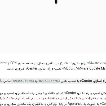
vMwar
vMotion، نصب و راه اندازی vCenter ضروری است.
ندازی vCenter
با شماره تلفن
یا
تماس بگی
09355213763
02163877763
در نسخه های قبل از vCenter 7 امکان نصب و راه اندازی vCenter در دو حالت