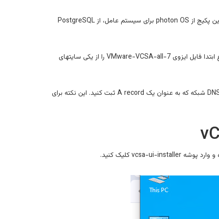
vCenter به صورت یک پکیج ارائه میشود و برای راه اندازی باید آنرا بر روی ساختار مجازی سازی پیاده سازی کنید. در این پکیج از photon OS برای سیستم عامل، از PostgreSQL
در این مقاله مراحل نصب و راه اندازی vCenter بر روی یک هاست ESXi در شبکه را مشاهده خواهید کرد. برای شروع ابتدا فایل ایزوی VMware-VCSA-all-7 را از یکی سایتهای
بهتر است قبل از شروع به کار برای سرور vCenter خود در داخل شبکه یک نام و آی پی در نظر بگیرید و آنرا در داخل DNS شبکه که به عنوان یک A record ثبت کنید. این نکته برای