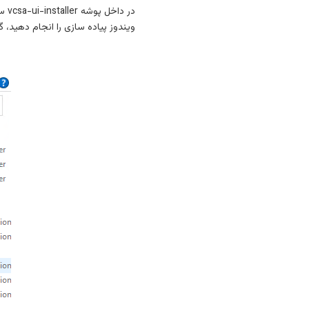
ویندوز پیاده سازی را انجام دهید، گزینه win32 را انتخاب کنید. در پنجره بعدی بر روی فایل installer.exe د