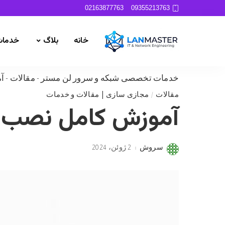
02163877763
09355213763
خانه
بلاگ
خدمات
خدمات تخصصی شبکه و سرور لن مستر
-
مقالات
-
آم
مقالات
مجازی سازی | مقالات و خدمات
آموزش کامل نصب و راه 
سروش
2 ژوئن، 2024
Posted
by