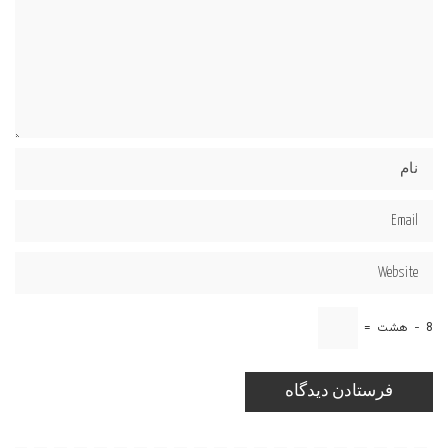
8
−
هشت
=