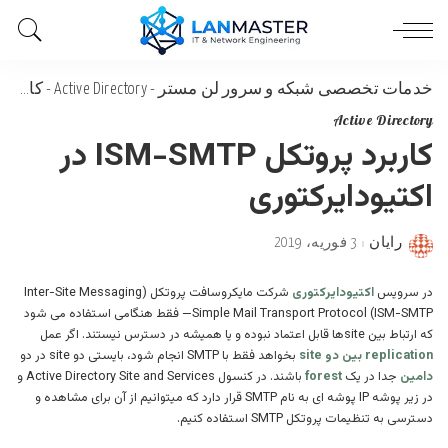
خدمات تخصصی شبکه و سرور لن مستر
-
Active Directory
-
کاربرد پروتکل ISM-SMTP در اکتیودایرکتوری
Active Directory
کاربرد پروتکل ISM-SMTP در
اکتیودایرکتوری
رایان
3 فوریه، 2019
Posted
by
در سرویس
اکتیودایرکتوری
شرکت مایکروسافت پروتکل (Inter-Site Messaging
—Simple Mail Transport Protocol (ISM-SMTP فقط هنگامی استفاده می شود
که ارتباط بین siteها قابل اعتماد نبوده و یا همیشه در دسترس نیستند. اگر عمل
replication بین دو site
بخواهد فقط با SMTP انجام شود، بایستی دو site در دو
دامین
جدا در یک
forest
باشند. در کنسول Active Directory Site and Services و
در زیر پوشه IP پوشه ای به نام SMTP قرار دارد که میتوانیم از آن برای مشاهده و
دسترسی به تنظیمات پروتکل SMTP استفاده کنیم.