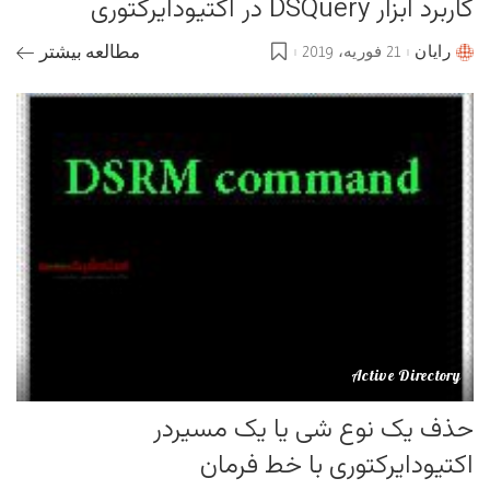
کاربرد ابزار DSQuery در اکتیودایرکتوری
رایان
21 فوریه، 2019
مطالعه بیشتر
Posted
by
Active Directory
حذف یک نوع شی یا یک مسیردر
اکتیودایرکتوری با خط فرمان