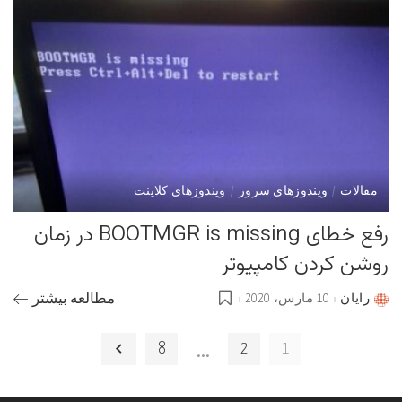
مقالات
ویندوزهای سرور
ویندوزهای کلاینت
رفع خطای BOOTMGR is missing در زمان
روشن کردن کامپیوتر
رایان
10 مارس، 2020
مطالعه بیشتر
Posted
by
…
8
2
1