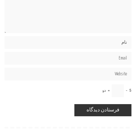
5
−
=
دو