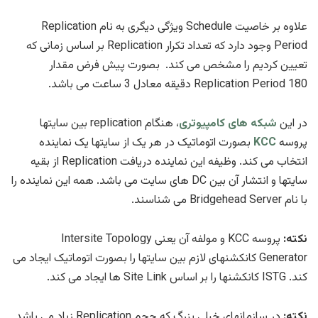
علاوه بر خاصیت Schedule ویژگی دیگری به نام Replication
Period وجود دارد که تعداد تکرار Replication بر اساس زمانی که
تعیین کردیم را مشخص می کند. بصورت پیش فرض مقدار
Replication Period 180 دقیقه معادل 3 ساعت می باشد.
در این
شبکه های کامپیوتری
، هنگام replication بین سایتها
پروسه
KCC
بصورت اتوماتیک در هر یک از سایتها یک نماینده
انتخاب می کند. وظیفه این نماینده دریافت Replication از بقیه
سایتها و انتشار آن بین DC های سایت می باشد. همه این نماینده را
با نام Bridgehead Server می شناسند.
نکته:
پروسه KCC و مولفه آن یعنی Intersite Topology
Generator کانکشنهای لازم بین سایتها را بصورت اتوماتیک ایجاد می
کند.
ISTG کانکشنها را بر اساس Site Link ها ایجاد می کند.
نکته:
در سازمانهای خیلی بزرگ که حجم Replication زیاد می باشد