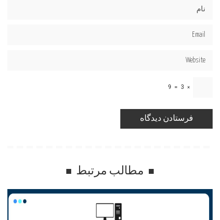
9
=
3
×
مطالب مرتبط